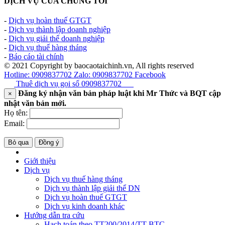
DỊCH VỤ CỦA CHÚNG TÔI
-
Dịch vụ hoàn thuế GTGT
-
Dịch vụ thành lập doanh nghiệp
-
Dịch vụ giải thể doanh nghiệp
-
Dịch vụ thuế hàng tháng
-
Báo cáo tài chính
© 2021 Copyright by baocaotaichinh.vn, All rights reserved
Hotline: 0909837702
Zalo: 0909837702
Facebook
Thuê dịch vụ gọi số
0909837702
Đăng ký nhận văn bản pháp luật khi Mr Thức và BQT cập
×
nhật văn bản mới.
Họ tên:
Email:
Bỏ qua
Đồng ý
Giới thiệu
Dịch vụ
Dịch vụ thuế hàng tháng
Dịch vụ thành lập giải thể DN
Dịch vụ hoàn thuế GTGT
Dịch vụ kinh doanh khác
Hướng dẫn tra cứu
Hạch toán theo TT200/2014/TT-BTC