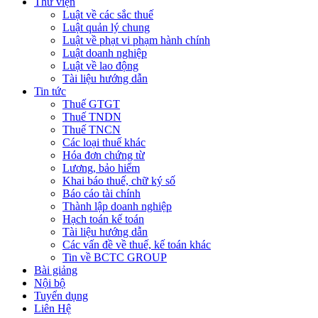
Thư viện
Luật về các sắc thuế
Luật quản lý chung
Luật về phạt vi phạm hành chính
Luật doanh nghiệp
Luật về lao động
Tài liệu hướng dẫn
Tin tức
Thuế GTGT
Thuế TNDN
Thuế TNCN
Các loại thuế khác
Hóa đơn chứng từ
Lương, bảo hiểm
Khai báo thuế, chữ ký số
Báo cáo tài chính
Thành lập doanh nghiệp
Hạch toán kế toán
Tài liệu hướng dẫn
Các vấn đề về thuế, kế toán khác
Tin về BCTC GROUP
Bài giảng
Nội bộ
Tuyển dụng
Liên Hệ