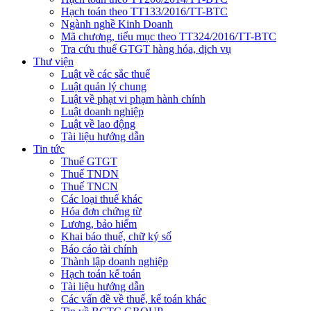
Hạch toán theo TT133/2016/TT-BTC
Ngành nghề Kinh Doanh
Mã chương, tiểu mục theo TT324/2016/TT-BTC
Tra cứu thuế GTGT hàng hóa, dịch vụ
Thư viện
Luật về các sắc thuế
Luật quản lý chung
Luật về phạt vi phạm hành chính
Luật doanh nghiệp
Luật về lao động
Tài liệu hướng dẫn
Tin tức
Thuế GTGT
Thuế TNDN
Thuế TNCN
Các loại thuế khác
Hóa đơn chứng từ
Lương, bảo hiểm
Khai báo thuế, chữ ký số
Báo cáo tài chính
Thành lập doanh nghiệp
Hạch toán kế toán
Tài liệu hướng dẫn
Các vấn đề về thuế, kế toán khác