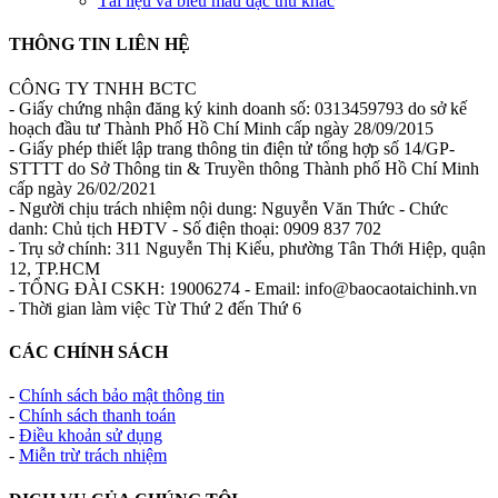
Tài liệu và biểu mẫu đặc thù khác
THÔNG TIN LIÊN HỆ
CÔNG TY TNHH BCTC
- Giấy chứng nhận đăng ký kinh doanh số: 0313459793 do sở kế
hoạch đầu tư Thành Phố Hồ Chí Minh cấp ngày 28/09/2015
- Giấy phép thiết lập trang thông tin điện tử tổng hợp số 14/GP-
STTTT do Sở Thông tin & Truyền thông Thành phố Hồ Chí Minh
cấp ngày 26/02/2021
- Người chịu trách nhiệm nội dung: Nguyễn Văn Thức - Chức
danh: Chủ tịch HĐTV - Số điện thoại: 0909 837 702
- Trụ sở chính: 311 Nguyễn Thị Kiểu, phường Tân Thới Hiệp, quận
12, TP.HCM
- TỔNG ĐÀI CSKH: 19006274 - Email: info@baocaotaichinh.vn
- Thời gian làm việc Từ Thứ 2 đến Thứ 6
CÁC CHÍNH SÁCH
-
Chính sách bảo mật thông tin
-
Chính sách thanh toán
-
Điều khoản sử dụng
-
Miễn trừ trách nhiệm