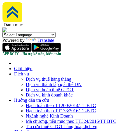
Danh mục
Powered by
Translate
APP BCTC - Hỗ trợ kế toán, kiểm toán
Giới thiệu
Dịch vụ
Dịch vụ thuế hàng tháng
Dịch vụ thành lập giải thể DN
Dịch vụ hoàn thuế GTGT
Dịch vụ kinh doanh khác
Hướng dẫn tra cứu
Hạch toán theo TT200/2014/TT-BTC
Hạch toán theo TT133/2016/TT-BTC
Ngành nghề Kinh Doanh
Mã chương, tiểu mục theo TT324/2016/TT-BTC
Tra cứu thuế GTGT hàng hóa, dịch vụ