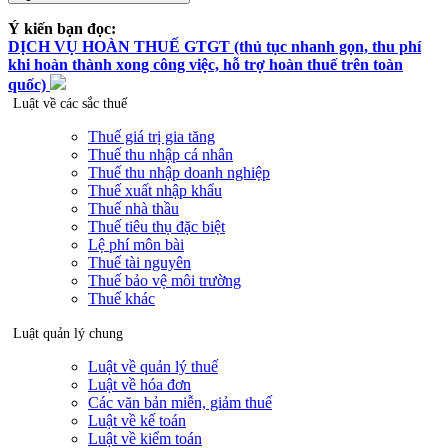
Ý kiến bạn đọc:
DỊCH VỤ HOÀN THUẾ GTGT (thủ tục nhanh gọn, thu phí
khi hoàn thành xong công việc, hỗ trợ hoàn thuế trên toàn
quốc)
Luật về các sắc thuế
Thuế giá trị gia tăng
Thuế thu nhập cá nhân
Thuế thu nhập doanh nghiệp
Thuế xuất nhập khẩu
Thuế nhà thầu
Thuế tiêu thụ đặc biệt
Lệ phí môn bài
Thuế tài nguyên
Thuế bảo vệ môi trường
Thuế khác
Luật quản lý chung
Luật về quản lý thuế
Luật về hóa đơn
Các văn bản miễn, giảm thuế
Luật về kế toán
Luật về kiểm toán