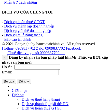
-
Miễn trừ trách nhiệm
DỊCH VỤ CỦA CHÚNG TÔI
-
Dịch vụ hoàn thuế GTGT
-
Dịch vụ thành lập doanh nghiệp
-
Dịch vụ giải thể doanh nghiệp
-
Dịch vụ thuế hàng tháng
-
Báo cáo tài chính
© 2021 Copyright by baocaotaichinh.vn, All rights reserved
Hotline: 0909837702
Zalo: 0909837702
Facebook
Thuê dịch vụ gọi số
0909837702
Đăng ký nhận văn bản pháp luật khi Mr Thức và BQT cập
×
nhật văn bản mới.
Họ tên:
Email:
Bỏ qua
Đồng ý
Giới thiệu
Dịch vụ
Dịch vụ thuế hàng tháng
Dịch vụ thành lập giải thể DN
Dịch vụ hoàn thuế GTGT