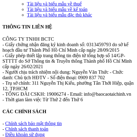
Tài liệu và biểu mẫu về thuế
Tài liệu và biểu mẫu về kế toán
Tài liệu và biểu mẫu đặc thù khác
THÔNG TIN LIÊN HỆ
CÔNG TY TNHH BCTC
- Giấy chứng nhận đăng ký kinh doanh số: 0313459793 do sở kế
hoạch đầu tư Thành Phố Hồ Chí Minh cấp ngày 28/09/2015
- Giấy phép thiết lập trang thông tin điện tử tổng hợp số 14/GP-
STTTT do Sở Thông tin & Truyền thông Thành phố Hồ Chí Minh
cấp ngày 26/02/2021
- Người chịu trách nhiệm nội dung: Nguyễn Văn Thức - Chức
danh: Chủ tịch HĐTV - Số điện thoại: 0909 837 702
- Trụ sở chính: 311 Nguyễn Thị Kiểu, phường Tân Thới Hiệp, quận
12, TP.HCM
- TỔNG ĐÀI CSKH: 19006274 - Email: info@baocaotaichinh.vn
- Thời gian làm việc Từ Thứ 2 đến Thứ 6
CÁC CHÍNH SÁCH
-
Chính sách bảo mật thông tin
-
Chính sách thanh toán
-
Điều khoản sử dụng