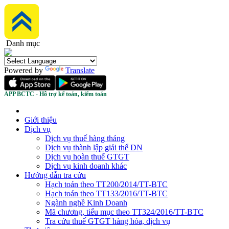
Danh mục
Powered by
Translate
APP BCTC - Hỗ trợ kế toán, kiểm toán
Giới thiệu
Dịch vụ
Dịch vụ thuế hàng tháng
Dịch vụ thành lập giải thể DN
Dịch vụ hoàn thuế GTGT
Dịch vụ kinh doanh khác
Hướng dẫn tra cứu
Hạch toán theo TT200/2014/TT-BTC
Hạch toán theo TT133/2016/TT-BTC
Ngành nghề Kinh Doanh
Mã chương, tiểu mục theo TT324/2016/TT-BTC
Tra cứu thuế GTGT hàng hóa, dịch vụ