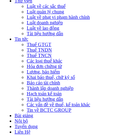
Thư viện
Luật về các sắc thuế
Luật quản lý chung
Luật về phạt vi phạm hành chính
Luật doanh nghiệp
Luật về lao động
Tài liệu hướng dẫn
Tin tức
Thuế GTGT
Thuế TNDN
Thuế TNCN
Các loại thuế khác
Hóa đơn chứng từ
Lương, bảo hiểm
Khai báo thuế, chữ ký số
Báo cáo tài chính
Thành lập doanh nghiệp
Hạch toán kế toán
Tài liệu hướng dẫn
Các vấn đề về thuế, kế toán khác
Tin về BCTC GROUP
Bài giảng
Nội bộ
Tuyển dụng
Liên Hệ