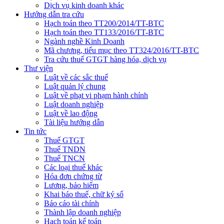
Dịch vụ kinh doanh khác
Hướng dẫn tra cứu
Hạch toán theo TT200/2014/TT-BTC
Hạch toán theo TT133/2016/TT-BTC
Ngành nghề Kinh Doanh
Mã chương, tiểu mục theo TT324/2016/TT-BTC
Tra cứu thuế GTGT hàng hóa, dịch vụ
Thư viện
Luật về các sắc thuế
Luật quản lý chung
Luật về phạt vi phạm hành chính
Luật doanh nghiệp
Luật về lao động
Tài liệu hướng dẫn
Tin tức
Thuế GTGT
Thuế TNDN
Thuế TNCN
Các loại thuế khác
Hóa đơn chứng từ
Lương, bảo hiểm
Khai báo thuế, chữ ký số
Báo cáo tài chính
Thành lập doanh nghiệp
Hạch toán kế toán