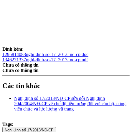
Đính kèm:
1295814083nghi-dinh-so-17_2013_nd-cp.doc
1346271337nghi-dinh-so-17_2013_nd-cp.pdf
Chưa có thông tin
Chưa có thông tin
Các tin khác
Nghị định số 17/2013/NĐ-CP sửa đổi Nghị định
204/2004/NĐ-CP về chế độ tiền lương đối với cán bộ, công,
viên chức và lực lượng vũ trang
Tags
: