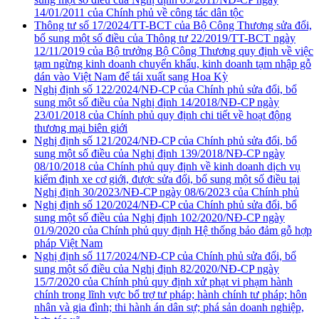
14/01/2011 của Chính phủ về công tác dân tộc
Thông tư số 17/2024/TT-BCT của Bộ Công Thương sửa đổi,
bổ sung một số điều của Thông tư 22/2019/TT-BCT ngày
12/11/2019 của Bộ trưởng Bộ Công Thương quy định về việc
tạm ngừng kinh doanh chuyển khẩu, kinh doanh tạm nhập gỗ
dán vào Việt Nam để tái xuất sang Hoa Kỳ
Nghị định số 122/2024/NĐ-CP của Chính phủ sửa đổi, bổ
sung một số điều của Nghị định 14/2018/NĐ-CP ngày
23/01/2018 của Chính phủ quy định chi tiết về hoạt động
thương mại biên giới
Nghị định số 121/2024/NĐ-CP của Chính phủ sửa đổi, bổ
sung một số điều của Nghị định 139/2018/NĐ-CP ngày
08/10/2018 của Chính phủ quy định về kinh doanh dịch vụ
kiểm định xe cơ giới, được sửa đổi, bổ sung một số điều tại
Nghị định 30/2023/NĐ-CP ngày 08/6/2023 của Chính phủ
Nghị định số 120/2024/NĐ-CP của Chính phủ sửa đổi, bổ
sung một số điều của Nghị định 102/2020/NĐ-CP ngày
01/9/2020 của Chính phủ quy định Hệ thống bảo đảm gỗ hợp
pháp Việt Nam
Nghị định số 117/2024/NĐ-CP của Chính phủ sửa đổi, bổ
sung một số điều của Nghị định 82/2020/NĐ-CP ngày
15/7/2020 của Chính phủ quy định xử phạt vi phạm hành
chính trong lĩnh vực bổ trợ tư pháp; hành chính tư pháp; hôn
nhân và gia đình; thi hành án dân sự; phá sản doanh nghiệp,