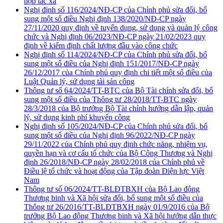
hợp tác xã
Nghị định số 116/2024/NĐ-CP của Chính phủ sửa đổi, bổ
sung một số điều Nghị định 138/2020/NĐ-CP ngày
27/11/2020 quy định về tuyển dụng, sử dụng và quản lý công
chức và Nghị định 06/2023/NĐ-CP ngày 21/02/2023 quy
định về kiểm định chất lượng đầu vào công chức
Nghị định số 114/2024/NĐ-CP của Chính phủ sửa đổi, bổ
sung một số điều của Nghị định 151/2017/NĐ-CP ngày
26/12/2017 của Chính phủ quy định chi tiết một số điều của
Luật Quản lý, sử dụng tài sản công
Thông tư số 64/2024/TT-BTC của Bộ Tài chính sửa đổi, bổ
sung một số điều của Thông tư 28/2018/TT-BTC ngày
28/3/2018 của Bộ trưởng Bộ Tài chính hướng dẫn lập, quản
lý, sử dụng kinh phí khuyến công
Nghị định số 105/2024/NĐ-CP của Chính phủ sửa đổi, bổ
sung một số điều của Nghị định 96/2022/NĐ-CP ngày
29/11/2022 của Chính phủ quy định chức năng, nhiệm vụ,
quyền hạn và cơ cấu tổ chức của Bộ Công Thương và Nghị
định 26/2018/NĐ-CP ngày 28/02/2018 của Chính phủ về
Điều lệ tổ chức và hoạt động của Tập đoàn Điện lực Việt
Nam
Thông tư số 06/2024/TT-BLĐTBXH của Bộ Lao động
Thương binh và Xã hội sửa đổi, bổ sung một số điều của
Thông tư 26/2016/TT-BLĐTBXH ngày 01/9/2016 của Bộ
trưởng Bộ Lao động Thương binh và Xã hội hướng dẫn thực