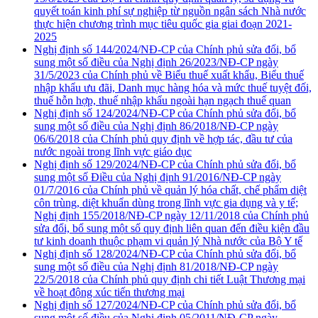
quyết toán kinh phí sự nghiệp từ nguồn ngân sách Nhà nước
thực hiện chương trình mục tiêu quốc gia giai đoạn 2021-
2025
Nghị định số 144/2024/NĐ-CP của Chính phủ sửa đổi, bổ
sung một số điều của Nghị định 26/2023/NĐ-CP ngày
31/5/2023 của Chính phủ về Biểu thuế xuất khẩu, Biểu thuế
nhập khẩu ưu đãi, Danh mục hàng hóa và mức thuế tuyệt đối,
thuế hỗn hợp, thuế nhập khẩu ngoài hạn ngạch thuế quan
Nghị định số 124/2024/NĐ-CP của Chính phủ sửa đổi, bổ
sung một số điều của Nghị định 86/2018/NĐ-CP ngày
06/6/2018 của Chính phủ quy định về hợp tác, đầu tư của
nước ngoài trong lĩnh vực giáo dục
Nghị định số 129/2024/NĐ-CP của Chính phủ sửa đổi, bổ
sung một số Điều của Nghị định 91/2016/NĐ-CP ngày
01/7/2016 của Chính phủ về quản lý hóa chất, chế phẩm diệt
côn trùng, diệt khuẩn dùng trong lĩnh vực gia dụng và y tế;
Nghị định 155/2018/NĐ-CP ngày 12/11/2018 của Chính phủ
sửa đổi, bổ sung một số quy định liên quan đến điều kiện đầu
tư kinh doanh thuộc phạm vi quản lý Nhà nước của Bộ Y tế
Nghị định số 128/2024/NĐ-CP của Chính phủ sửa đổi, bổ
sung một số điều của Nghị định 81/2018/NĐ-CP ngày
22/5/2018 của Chính phủ quy định chi tiết Luật Thương mại
về hoạt động xúc tiến thương mại
Nghị định số 127/2024/NĐ-CP của Chính phủ sửa đổi, bổ
sung một số điều của Nghị định 05/2011/NĐ-CP ngày