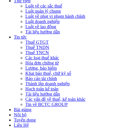
Thư viện
Luật về các sắc thuế
Luật quản lý chung
Luật về phạt vi phạm hành chính
Luật doanh nghiệp
Luật về lao động
Tài liệu hướng dẫn
Tin tức
Thuế GTGT
Thuế TNDN
Thuế TNCN
Các loại thuế khác
Hóa đơn chứng từ
Lương, bảo hiểm
Khai báo thuế, chữ ký số
Báo cáo tài chính
Thành lập doanh nghiệp
Hạch toán kế toán
Tài liệu hướng dẫn
Các vấn đề về thuế, kế toán khác
Tin về BCTC GROUP
Bài giảng
Nội bộ
Tuyển dụng
Liên Hệ