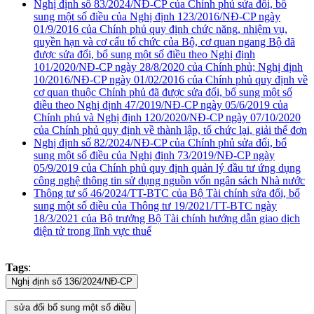
Nghị định số 83/2024/NĐ-CP của Chính phủ sửa đổi, bổ
sung một số điều của Nghị định 123/2016/NĐ-CP ngày
01/9/2016 của Chính phủ quy định chức năng, nhiệm vụ,
quyền hạn và cơ cấu tổ chức của Bộ, cơ quan ngang Bộ đã
được sửa đổi, bổ sung một số điều theo Nghị định
101/2020/NĐ-CP ngày 28/8/2020 của Chính phủ; Nghị định
10/2016/NĐ-CP ngày 01/02/2016 của Chính phủ quy định về
cơ quan thuộc Chính phủ đã được sửa đổi, bổ sung một số
điều theo Nghị định 47/2019/NĐ-CP ngày 05/6/2019 của
Chính phủ và Nghị định 120/2020/NĐ-CP ngày 07/10/2020
của Chính phủ quy định về thành lập, tổ chức lại, giải thể đơn
Nghị định số 82/2024/NĐ-CP của Chính phủ sửa đổi, bổ
sung một số điều của Nghị định 73/2019/NĐ-CP ngày
05/9/2019 của Chính phủ quy định quản lý đầu tư ứng dụng
công nghệ thông tin sử dụng nguồn vốn ngân sách Nhà nước
Thông tư số 46/2024/TT-BTC của Bộ Tài chính sửa đổi, bổ
sung một số điều của Thông tư 19/2021/TT-BTC ngày
18/3/2021 của Bộ trưởng Bộ Tài chính hướng dẫn giao dịch
điện tử trong lĩnh vực thuế
Tags
: