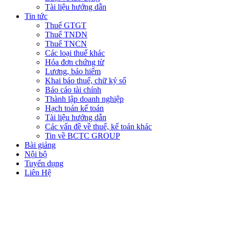
Tài liệu hướng dẫn
Tin tức
Thuế GTGT
Thuế TNDN
Thuế TNCN
Các loại thuế khác
Hóa đơn chứng từ
Lương, bảo hiểm
Khai báo thuế, chữ ký số
Báo cáo tài chính
Thành lập doanh nghiệp
Hạch toán kế toán
Tài liệu hướng dẫn
Các vấn đề về thuế, kế toán khác
Tin về BCTC GROUP
Bài giảng
Nội bộ
Tuyển dụng
Liên Hệ