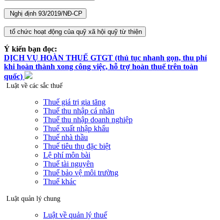
Ý kiến bạn đọc:
DỊCH VỤ HOÀN THUẾ GTGT (thủ tục nhanh gọn, thu phí
khi hoàn thành xong công việc, hỗ trợ hoàn thuế trên toàn
quốc)
Luật về các sắc thuế
Thuế giá trị gia tăng
Thuế thu nhập cá nhân
Thuế thu nhập doanh nghiệp
Thuế xuất nhập khẩu
Thuế nhà thầu
Thuế tiêu thụ đặc biệt
Lệ phí môn bài
Thuế tài nguyên
Thuế bảo vệ môi trường
Thuế khác
Luật quản lý chung
Luật về quản lý thuế