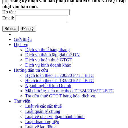
Đăng ký nhận văn bản pháp luật khi Mr Thức và BQT cập
×
nhật văn bản mới.
Họ tên:
Email:
Bỏ qua
Đồng ý
Giới thiệu
Dịch vụ
Dịch vụ thuế hàng tháng
Dịch vụ thành lập giải thể DN
Dịch vụ hoàn thuế GTGT
Dịch vụ kinh doanh khác
Hướng dẫn tra cứu
Hạch toán theo TT200/2014/TT-BTC
Hạch toán theo TT133/2016/TT-BTC
Ngành nghề Kinh Doanh
Mã chương, tiểu mục theo TT324/2016/TT-BTC
Tra cứu thuế GTGT hàng hóa, dịch vụ
Thư viện
Luật về các sắc thuế
Luật quản lý chung
Luật về phạt vi phạm hành chính
Luật doanh nghiệp
Luật về lao động