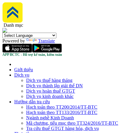
Danh mục
Powered by
Translate
APP BCTC - Hỗ trợ kế toán, kiểm toán
Giới thiệu
Dịch vụ
Dịch vụ thuế hàng tháng
Dịch vụ thành lập giải thể DN
Dịch vụ hoàn thuế GTGT
Dịch vụ kinh doanh khác
Hướng dẫn tra cứu
Hạch toán theo TT200/2014/TT-BTC
Hạch toán theo TT133/2016/TT-BTC
Ngành nghề Kinh Doanh
Mã chương, tiểu mục theo TT324/2016/TT-BTC
Tra cứu thuế GTGT hàng hóa, dịch vụ