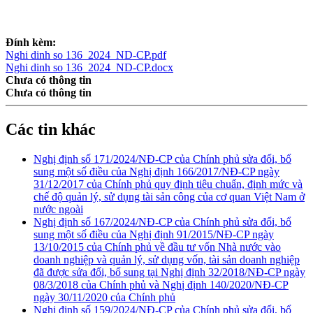
Đính kèm:
Nghi dinh so 136_2024_ND-CP.pdf
Nghi dinh so 136_2024_ND-CP.docx
Chưa có thông tin
Chưa có thông tin
Các tin khác
Nghị định số 171/2024/NĐ-CP của Chính phủ sửa đổi, bổ
sung một số điều của Nghị định 166/2017/NĐ-CP ngày
31/12/2017 của Chính phủ quy định tiêu chuẩn, định mức và
chế độ quản lý, sử dụng tài sản công của cơ quan Việt Nam ở
nước ngoài
Nghị định số 167/2024/NĐ-CP của Chính phủ sửa đổi, bổ
sung một số điều của Nghị định 91/2015/NĐ-CP ngày
13/10/2015 của Chính phủ về đầu tư vốn Nhà nước vào
doanh nghiệp và quản lý, sử dụng vốn, tài sản doanh nghiệp
đã được sửa đổi, bổ sung tại Nghị định 32/2018/NĐ-CP ngày
08/3/2018 của Chính phủ và Nghị định 140/2020/NĐ-CP
ngày 30/11/2020 của Chính phủ
Nghị định số 159/2024/NĐ-CP của Chính phủ sửa đổi, bổ