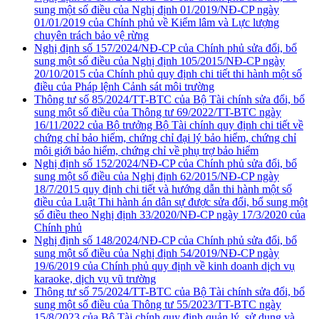
sung một số điều của Nghị định 01/2019/NĐ-CP ngày
01/01/2019 của Chính phủ về Kiểm lâm và Lực lượng
chuyên trách bảo vệ rừng
Nghị định số 157/2024/NĐ-CP của Chính phủ sửa đổi, bổ
sung một số điều của Nghị định 105/2015/NĐ-CP ngày
20/10/2015 của Chính phủ quy định chi tiết thi hành một số
điều của Pháp lệnh Cảnh sát môi trường
Thông tư số 85/2024/TT-BTC của Bộ Tài chính sửa đổi, bổ
sung một số điều của Thông tư 69/2022/TT-BTC ngày
16/11/2022 của Bộ trưởng Bộ Tài chính quy định chi tiết về
chứng chỉ bảo hiểm, chứng chỉ đại lý bảo hiểm, chứng chỉ
môi giới bảo hiểm, chứng chỉ về phụ trợ bảo hiểm
Nghị định số 152/2024/NĐ-CP của Chính phủ sửa đổi, bổ
sung một số điều của Nghị định 62/2015/NĐ-CP ngày
18/7/2015 quy định chi tiết và hướng dẫn thi hành một số
điều của Luật Thi hành án dân sự được sửa đổi, bổ sung một
số điều theo Nghị định 33/2020/NĐ-CP ngày 17/3/2020 của
Chính phủ
Nghị định số 148/2024/NĐ-CP của Chính phủ sửa đổi, bổ
sung một số điều của Nghị định 54/2019/NĐ-CP ngày
19/6/2019 của Chính phủ quy định về kinh doanh dịch vụ
karaoke, dịch vụ vũ trường
Thông tư số 75/2024/TT-BTC của Bộ Tài chính sửa đổi, bổ
sung một số điều của Thông tư 55/2023/TT-BTC ngày
15/8/2023 của Bộ Tài chính quy định quản lý, sử dụng và