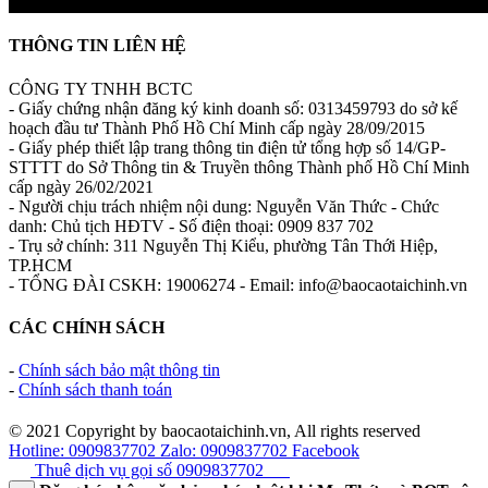
THÔNG TIN LIÊN HỆ
CÔNG TY TNHH BCTC
- Giấy chứng nhận đăng ký kinh doanh số: 0313459793 do sở kế
hoạch đầu tư Thành Phố Hồ Chí Minh cấp ngày 28/09/2015
- Giấy phép thiết lập trang thông tin điện tử tổng hợp số 14/GP-
STTTT do Sở Thông tin & Truyền thông Thành phố Hồ Chí Minh
cấp ngày 26/02/2021
- Người chịu trách nhiệm nội dung: Nguyễn Văn Thức - Chức
danh: Chủ tịch HĐTV - Số điện thoại: 0909 837 702
- Trụ sở chính: 311 Nguyễn Thị Kiểu, phường Tân Thới Hiệp,
TP.HCM
- TỔNG ĐÀI CSKH: 19006274 - Email: info@baocaotaichinh.vn
CÁC CHÍNH SÁCH
-
Chính sách bảo mật thông tin
-
Chính sách thanh toán
© 2021 Copyright by baocaotaichinh.vn, All rights reserved
Hotline: 0909837702
Zalo: 0909837702
Facebook
Thuê dịch vụ gọi số
0909837702