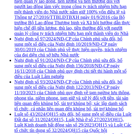
hiện quản lý lao động, tiền lương và tiền thưởng đối với
người lao động làm việc trong công ty trách nhiệm hữu hạn
một thành viên do Nhà nước nắm giữ 100% vốn điều lệ và
Thông tư 27/2016/TTBLĐTBXH ngày 01/9/2016 của Bộ
trưởng Bộ Lao động Thương binh và Xã hội hướng dẫn thực
hiện chế độ tiền lương, thù lao, tiền thưởng đối với người
quản lý công ty trách nhiệm hữu hạn một thành viên do Nhà
Nghị định số 97/2024/NĐ-CP của Chính phủ sửa đổi, bổ
sung một số điều của Nghị định 10/2019/NĐ-CP ngày
30/01/2019 của Chính phủ về thực hiện quyền, trách nhiệm
của đại diện chủ sở hữu Nhà nước
Nghị định số 91/2024/NĐ-CP của Chính phủ sửa đổi, bổ
sung một số điều của Nghị định 156/2018/NĐ-CP ngày
16/11/2018 của Chính phủ quy định chi tiết thi hành một số
điều của Luật Lâm nghiệp
Nghị định số 93/2024/NĐ-CP của Chính phủ sửa đổi, bổ
sung một số điều của Nghị định 122/2013/NĐ-CP ngày
11/10/2023 của Chính phủ quy định về tạm ngừng lưu thông,
phong tỏa, niêm phong, tạm giữ và xử lý đối với tiền, tài sản
liên quan đến khủng bố, tài trợ khủng bố; xác lập danh sách
tổ chức, cá nhân liên quan đến khủng bố, tài trợ khủng bố
Luật số 43/2024/QH15 sửa đổi, bổ sung một số điều của Luật
Đất đai số 31/2024/QH15, Luật Nhà ở số 27/2023/QH15,
Luật Kinh doanh bất động sản số 29/2023/QH15 và Luật Các
tổ chức tín dụng số 32/2024/QH15 của Quốc hội