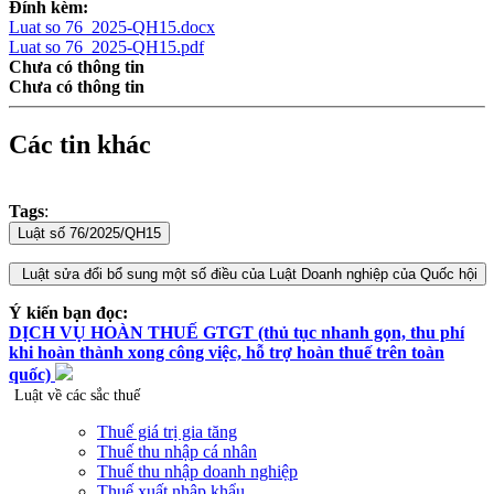
Đính kèm:
Luat so 76_2025-QH15.docx
Luat so 76_2025-QH15.pdf
Chưa có thông tin
Chưa có thông tin
Các tin khác
Tags
:
Ý kiến bạn đọc:
DỊCH VỤ HOÀN THUẾ GTGT (thủ tục nhanh gọn, thu phí
khi hoàn thành xong công việc, hỗ trợ hoàn thuế trên toàn
quốc)
Luật về các sắc thuế
Thuế giá trị gia tăng
Thuế thu nhập cá nhân
Thuế thu nhập doanh nghiệp
Thuế xuất nhập khẩu