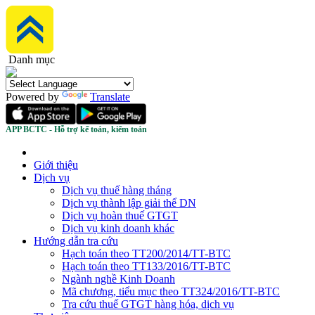
Danh mục
Powered by
Translate
APP BCTC - Hỗ trợ kế toán, kiểm toán
Giới thiệu
Dịch vụ
Dịch vụ thuế hàng tháng
Dịch vụ thành lập giải thể DN
Dịch vụ hoàn thuế GTGT
Dịch vụ kinh doanh khác
Hướng dẫn tra cứu
Hạch toán theo TT200/2014/TT-BTC
Hạch toán theo TT133/2016/TT-BTC
Ngành nghề Kinh Doanh
Mã chương, tiểu mục theo TT324/2016/TT-BTC
Tra cứu thuế GTGT hàng hóa, dịch vụ