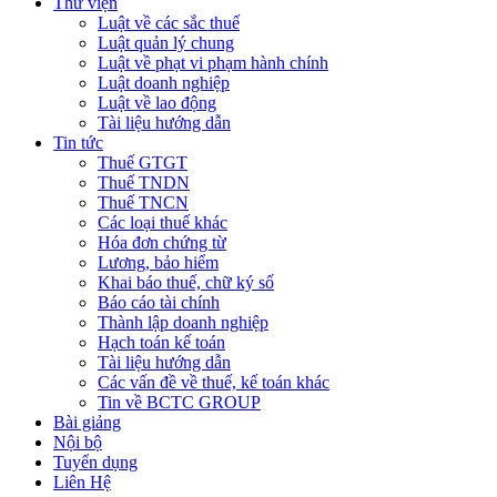
Thư viện
Luật về các sắc thuế
Luật quản lý chung
Luật về phạt vi phạm hành chính
Luật doanh nghiệp
Luật về lao động
Tài liệu hướng dẫn
Tin tức
Thuế GTGT
Thuế TNDN
Thuế TNCN
Các loại thuế khác
Hóa đơn chứng từ
Lương, bảo hiểm
Khai báo thuế, chữ ký số
Báo cáo tài chính
Thành lập doanh nghiệp
Hạch toán kế toán
Tài liệu hướng dẫn
Các vấn đề về thuế, kế toán khác
Tin về BCTC GROUP
Bài giảng
Nội bộ
Tuyển dụng
Liên Hệ