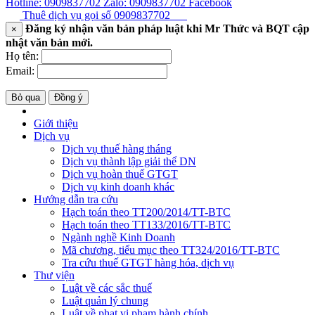
Hotline: 0909837702
Zalo: 0909837702
Facebook
Thuê dịch vụ gọi số
0909837702
Đăng ký nhận văn bản pháp luật khi Mr Thức và BQT cập
×
nhật văn bản mới.
Họ tên:
Email:
Bỏ qua
Đồng ý
Giới thiệu
Dịch vụ
Dịch vụ thuế hàng tháng
Dịch vụ thành lập giải thể DN
Dịch vụ hoàn thuế GTGT
Dịch vụ kinh doanh khác
Hướng dẫn tra cứu
Hạch toán theo TT200/2014/TT-BTC
Hạch toán theo TT133/2016/TT-BTC
Ngành nghề Kinh Doanh
Mã chương, tiểu mục theo TT324/2016/TT-BTC
Tra cứu thuế GTGT hàng hóa, dịch vụ
Thư viện
Luật về các sắc thuế
Luật quản lý chung
Luật về phạt vi phạm hành chính