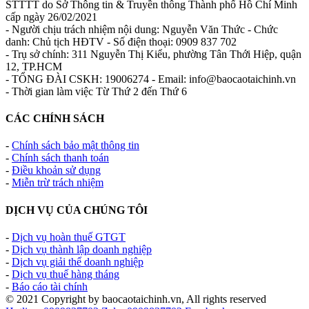
STTTT do Sở Thông tin & Truyền thông Thành phố Hồ Chí Minh
cấp ngày 26/02/2021
- Người chịu trách nhiệm nội dung: Nguyễn Văn Thức - Chức
danh: Chủ tịch HĐTV - Số điện thoại: 0909 837 702
- Trụ sở chính: 311 Nguyễn Thị Kiểu, phường Tân Thới Hiệp, quận
12, TP.HCM
- TỔNG ĐÀI CSKH: 19006274 - Email: info@baocaotaichinh.vn
- Thời gian làm việc Từ Thứ 2 đến Thứ 6
CÁC CHÍNH SÁCH
-
Chính sách bảo mật thông tin
-
Chính sách thanh toán
-
Điều khoản sử dụng
-
Miễn trừ trách nhiệm
DỊCH VỤ CỦA CHÚNG TÔI
-
Dịch vụ hoàn thuế GTGT
-
Dịch vụ thành lập doanh nghiệp
-
Dịch vụ giải thể doanh nghiệp
-
Dịch vụ thuế hàng tháng
-
Báo cáo tài chính
© 2021 Copyright by baocaotaichinh.vn, All rights reserved