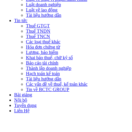
Luật doanh nghiệp
Luật về lao động
Tài liệu hướng dẫn
Tin tức
Thuế GTGT
Thuế TNDN
Thuế TNCN
Các loại thuế khác
Hóa đơn chứng từ
Lương, bảo hiểm
Khai báo thuế, chữ ký số
Báo cáo tài chính
Thành lập doanh nghiệp
Hạch toán kế toán
Tài liệu hướng dẫn
Các vấn đề về thuế, kế toán khác
Tin về BCTC GROUP
Bài giảng
Nội bộ
Tuyển dụng
Liên Hệ