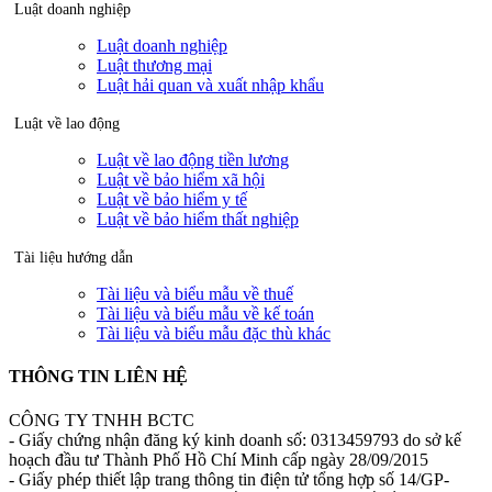
Luật doanh nghiệp
Luật doanh nghiệp
Luật thương mại
Luật hải quan và xuất nhập khẩu
Luật về lao động
Luật về lao động tiền lương
Luật về bảo hiểm xã hội
Luật về bảo hiểm y tế
Luật về bảo hiểm thất nghiệp
Tài liệu hướng dẫn
Tài liệu và biểu mẫu về thuế
Tài liệu và biểu mẫu về kế toán
Tài liệu và biểu mẫu đặc thù khác
THÔNG TIN LIÊN HỆ
CÔNG TY TNHH BCTC
- Giấy chứng nhận đăng ký kinh doanh số: 0313459793 do sở kế
hoạch đầu tư Thành Phố Hồ Chí Minh cấp ngày 28/09/2015
- Giấy phép thiết lập trang thông tin điện tử tổng hợp số 14/GP-