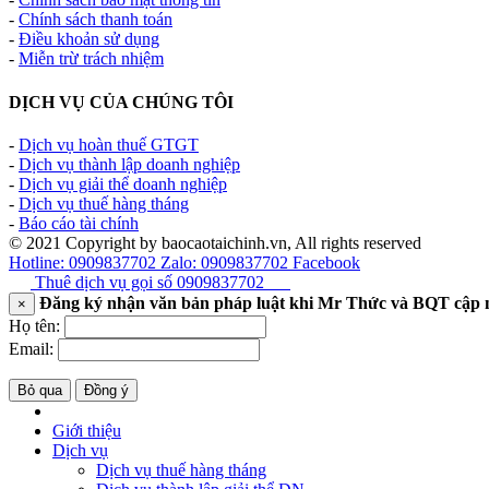
-
Chính sách thanh toán
-
Điều khoản sử dụng
-
Miễn trừ trách nhiệm
DỊCH VỤ CỦA CHÚNG TÔI
-
Dịch vụ hoàn thuế GTGT
-
Dịch vụ thành lập doanh nghiệp
-
Dịch vụ giải thể doanh nghiệp
-
Dịch vụ thuế hàng tháng
-
Báo cáo tài chính
© 2021 Copyright by baocaotaichinh.vn, All rights reserved
Hotline: 0909837702
Zalo: 0909837702
Facebook
Thuê dịch vụ gọi số
0909837702
Đăng ký nhận văn bản pháp luật khi Mr Thức và BQT cập 
×
Họ tên:
Email:
Bỏ qua
Đồng ý
Giới thiệu
Dịch vụ
Dịch vụ thuế hàng tháng