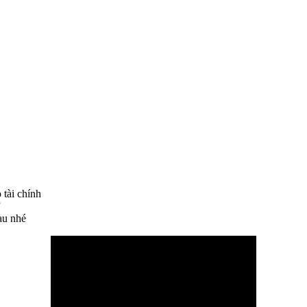
 tài chính
”
au nhé