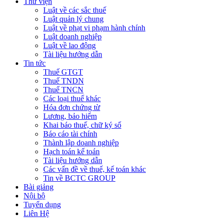
Thư viện
Luật về các sắc thuế
Luật quản lý chung
Luật về phạt vi phạm hành chính
Luật doanh nghiệp
Luật về lao động
Tài liệu hướng dẫn
Tin tức
Thuế GTGT
Thuế TNDN
Thuế TNCN
Các loại thuế khác
Hóa đơn chứng từ
Lương, bảo hiểm
Khai báo thuế, chữ ký số
Báo cáo tài chính
Thành lập doanh nghiệp
Hạch toán kế toán
Tài liệu hướng dẫn
Các vấn đề về thuế, kế toán khác
Tin về BCTC GROUP
Bài giảng
Nội bộ
Tuyển dụng
Liên Hệ