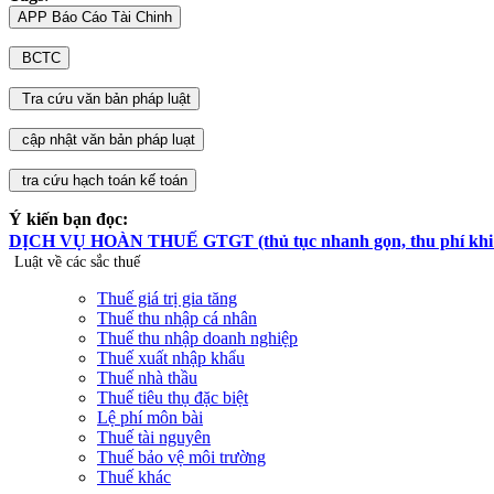
Ý kiến bạn đọc:
DỊCH VỤ HOÀN THUẾ GTGT (thủ tục nhanh gọn, thu phí khi hoà
Luật về các sắc thuế
Thuế giá trị gia tăng
Thuế thu nhập cá nhân
Thuế thu nhập doanh nghiệp
Thuế xuất nhập khẩu
Thuế nhà thầu
Thuế tiêu thụ đặc biệt
Lệ phí môn bài
Thuế tài nguyên
Thuế bảo vệ môi trường
Thuế khác