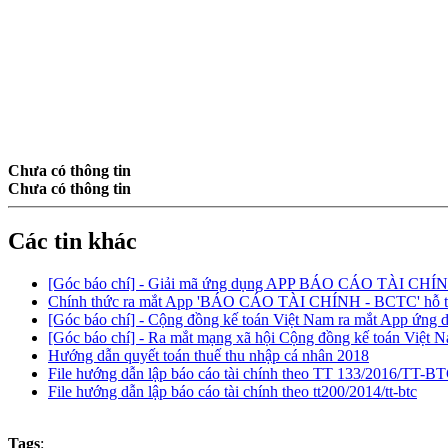
Chưa có thông tin
Chưa có thông tin
Các tin khác
[Góc báo chí] - Giải mã ứng dụng APP BÁO CÁO TÀI CHÍ
Chính thức ra mắt App 'BÁO CÁO TÀI CHÍNH - BCTC' hỗ tr
[Góc báo chí] - Cộng đồng kế toán Việt Nam ra mắt App ứng dụ
[Góc báo chí] - Ra mắt mạng xã hội Cộng đồng kế toán Việt 
Hướng dẫn quyết toán thuế thu nhập cá nhân 2018
File hướng dẫn lập báo cáo tài chính theo TT 133/2016/TT-B
File hướng dẫn lập báo cáo tài chính theo tt200/2014/tt-btc
Tags
: