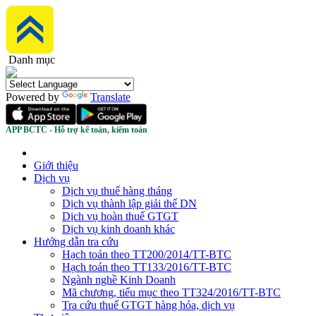
Danh mục
Powered by
Translate
APP BCTC - Hỗ trợ kế toán, kiểm toán
Giới thiệu
Dịch vụ
Dịch vụ thuế hàng tháng
Dịch vụ thành lập giải thể DN
Dịch vụ hoàn thuế GTGT
Dịch vụ kinh doanh khác
Hướng dẫn tra cứu
Hạch toán theo TT200/2014/TT-BTC
Hạch toán theo TT133/2016/TT-BTC
Ngành nghề Kinh Doanh
Mã chương, tiểu mục theo TT324/2016/TT-BTC
Tra cứu thuế GTGT hàng hóa, dịch vụ