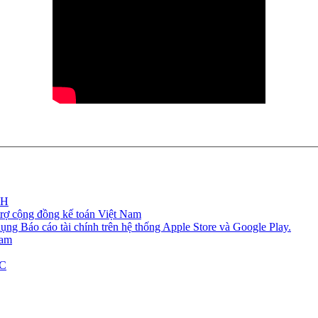
NH
ợ cộng đồng kế toán Việt Nam
ng Báo cáo tài chính trên hệ thống Apple Store và Google Play.
Nam
TC