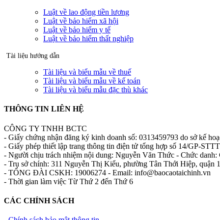
Luật về lao động tiền lương
Luật về bảo hiểm xã hội
Luật về bảo hiểm y tế
Luật về bảo hiểm thất nghiệp
Tài liệu hướng dẫn
Tài liệu và biểu mẫu về thuế
Tài liệu và biểu mẫu về kế toán
Tài liệu và biểu mẫu đặc thù khác
THÔNG TIN LIÊN HỆ
CÔNG TY TNHH BCTC
- Giấy chứng nhận đăng ký kinh doanh số: 0313459793 do sở kế ho
- Giấy phép thiết lập trang thông tin điện tử tổng hợp số 14/GP-S
- Người chịu trách nhiệm nội dung: Nguyễn Văn Thức - Chức danh: 
- Trụ sở chính: 311 Nguyễn Thị Kiểu, phường Tân Thới Hiệp, quận
- TỔNG ĐÀI CSKH: 19006274 - Email: info@baocaotaichinh.vn
- Thời gian làm việc Từ Thứ 2 đến Thứ 6
CÁC CHÍNH SÁCH
-
Chính sách bảo mật thông tin