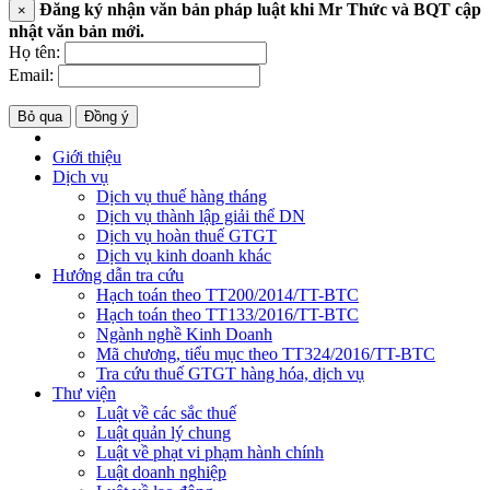
Đăng ký nhận văn bản pháp luật khi Mr Thức và BQT cập
×
nhật văn bản mới.
Họ tên:
Email:
Bỏ qua
Đồng ý
Giới thiệu
Dịch vụ
Dịch vụ thuế hàng tháng
Dịch vụ thành lập giải thể DN
Dịch vụ hoàn thuế GTGT
Dịch vụ kinh doanh khác
Hướng dẫn tra cứu
Hạch toán theo TT200/2014/TT-BTC
Hạch toán theo TT133/2016/TT-BTC
Ngành nghề Kinh Doanh
Mã chương, tiểu mục theo TT324/2016/TT-BTC
Tra cứu thuế GTGT hàng hóa, dịch vụ
Thư viện
Luật về các sắc thuế
Luật quản lý chung
Luật về phạt vi phạm hành chính
Luật doanh nghiệp