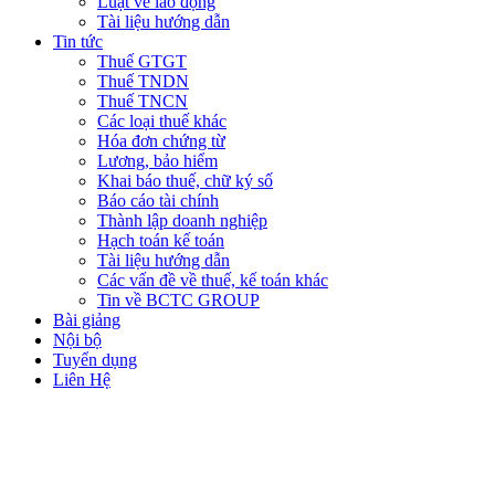
Luật về lao động
Tài liệu hướng dẫn
Tin tức
Thuế GTGT
Thuế TNDN
Thuế TNCN
Các loại thuế khác
Hóa đơn chứng từ
Lương, bảo hiểm
Khai báo thuế, chữ ký số
Báo cáo tài chính
Thành lập doanh nghiệp
Hạch toán kế toán
Tài liệu hướng dẫn
Các vấn đề về thuế, kế toán khác
Tin về BCTC GROUP
Bài giảng
Nội bộ
Tuyển dụng
Liên Hệ