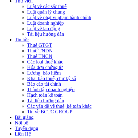
Thư viện
Luật về các sắc thuế
Luật quản lý chung
Luật về phạt vi phạm hành chính
Luật doanh nghiệp
Luật về lao động
Tài liệu hướng dẫn
Tin tức
Thuế GTGT
Thuế TNDN
Thuế TNCN
Các loại thuế khác
Hóa đơn chứng từ
Lương, bảo hiểm
Khai báo thuế, chữ ký số
Báo cáo tài chính
Thành lập doanh nghiệp
Hạch toán kế toán
Tài liệu hướng dẫn
Các vấn đề về thuế, kế toán khác
Tin về BCTC GROUP
Bài giảng
Nội bộ
Tuyển dụng
Liên Hệ