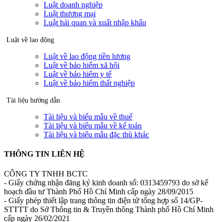
Luật doanh nghiệp
Luật thương mại
Luật hải quan và xuất nhập khẩu
Luật về lao động
Luật về lao động tiền lương
Luật về bảo hiểm xã hội
Luật về bảo hiểm y tế
Luật về bảo hiểm thất nghiệp
Tài liệu hướng dẫn
Tài liệu và biểu mẫu về thuế
Tài liệu và biểu mẫu về kế toán
Tài liệu và biểu mẫu đặc thù khác
THÔNG TIN LIÊN HỆ
CÔNG TY TNHH BCTC
- Giấy chứng nhận đăng ký kinh doanh số: 0313459793 do sở kế
hoạch đầu tư Thành Phố Hồ Chí Minh cấp ngày 28/09/2015
- Giấy phép thiết lập trang thông tin điện tử tổng hợp số 14/GP-
STTTT do Sở Thông tin & Truyền thông Thành phố Hồ Chí Minh
cấp ngày 26/02/2021