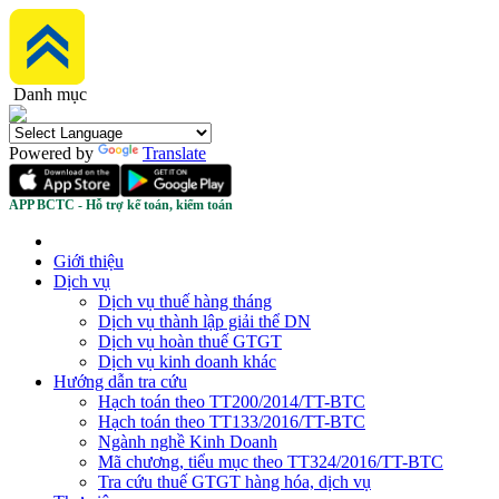
Danh mục
Powered by
Translate
APP BCTC - Hỗ trợ kế toán, kiểm toán
Giới thiệu
Dịch vụ
Dịch vụ thuế hàng tháng
Dịch vụ thành lập giải thể DN
Dịch vụ hoàn thuế GTGT
Dịch vụ kinh doanh khác
Hướng dẫn tra cứu
Hạch toán theo TT200/2014/TT-BTC
Hạch toán theo TT133/2016/TT-BTC
Ngành nghề Kinh Doanh
Mã chương, tiểu mục theo TT324/2016/TT-BTC
Tra cứu thuế GTGT hàng hóa, dịch vụ