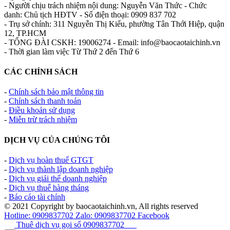
- Người chịu trách nhiệm nội dung: Nguyễn Văn Thức - Chức
danh: Chủ tịch HĐTV - Số điện thoại: 0909 837 702
- Trụ sở chính: 311 Nguyễn Thị Kiểu, phường Tân Thới Hiệp, quận
12, TP.HCM
- TỔNG ĐÀI CSKH: 19006274 - Email: info@baocaotaichinh.vn
- Thời gian làm việc Từ Thứ 2 đến Thứ 6
CÁC CHÍNH SÁCH
-
Chính sách bảo mật thông tin
-
Chính sách thanh toán
-
Điều khoản sử dụng
-
Miễn trừ trách nhiệm
DỊCH VỤ CỦA CHÚNG TÔI
-
Dịch vụ hoàn thuế GTGT
-
Dịch vụ thành lập doanh nghiệp
-
Dịch vụ giải thể doanh nghiệp
-
Dịch vụ thuế hàng tháng
-
Báo cáo tài chính
© 2021 Copyright by baocaotaichinh.vn, All rights reserved
Hotline: 0909837702
Zalo: 0909837702
Facebook
Thuê dịch vụ gọi số
0909837702