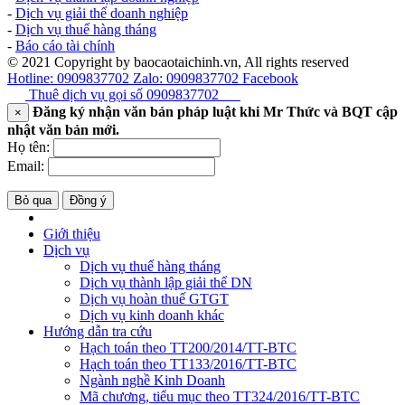
-
Dịch vụ giải thể doanh nghiệp
-
Dịch vụ thuế hàng tháng
-
Báo cáo tài chính
© 2021 Copyright by baocaotaichinh.vn, All rights reserved
Hotline: 0909837702
Zalo: 0909837702
Facebook
Thuê dịch vụ gọi số
0909837702
Đăng ký nhận văn bản pháp luật khi Mr Thức và BQT cập
×
nhật văn bản mới.
Họ tên:
Email:
Bỏ qua
Đồng ý
Giới thiệu
Dịch vụ
Dịch vụ thuế hàng tháng
Dịch vụ thành lập giải thể DN
Dịch vụ hoàn thuế GTGT
Dịch vụ kinh doanh khác
Hướng dẫn tra cứu
Hạch toán theo TT200/2014/TT-BTC
Hạch toán theo TT133/2016/TT-BTC
Ngành nghề Kinh Doanh
Mã chương, tiểu mục theo TT324/2016/TT-BTC