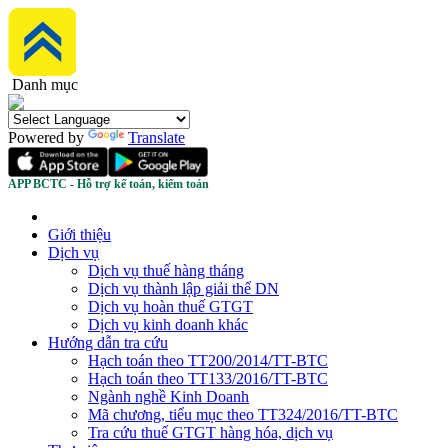
Danh mục
Powered by
Translate
APP BCTC - Hỗ trợ kế toán, kiểm toán
Giới thiệu
Dịch vụ
Dịch vụ thuế hàng tháng
Dịch vụ thành lập giải thể DN
Dịch vụ hoàn thuế GTGT
Dịch vụ kinh doanh khác
Hướng dẫn tra cứu
Hạch toán theo TT200/2014/TT-BTC
Hạch toán theo TT133/2016/TT-BTC
Ngành nghề Kinh Doanh
Mã chương, tiểu mục theo TT324/2016/TT-BTC
Tra cứu thuế GTGT hàng hóa, dịch vụ