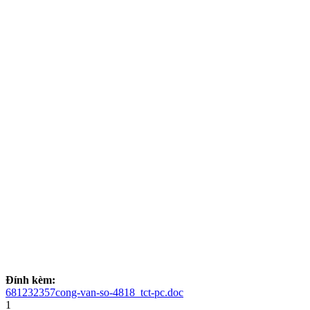
Đính kèm:
681232357cong-van-so-4818_tct-pc.doc
1