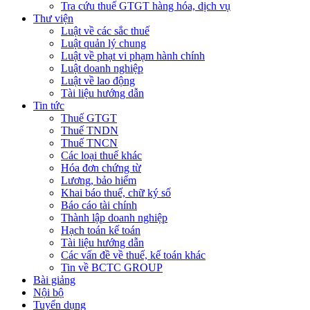
Tra cứu thuế GTGT hàng hóa, dịch vụ
Thư viện
Luật về các sắc thuế
Luật quản lý chung
Luật về phạt vi phạm hành chính
Luật doanh nghiệp
Luật về lao động
Tài liệu hướng dẫn
Tin tức
Thuế GTGT
Thuế TNDN
Thuế TNCN
Các loại thuế khác
Hóa đơn chứng từ
Lương, bảo hiểm
Khai báo thuế, chữ ký số
Báo cáo tài chính
Thành lập doanh nghiệp
Hạch toán kế toán
Tài liệu hướng dẫn
Các vấn đề về thuế, kế toán khác
Tin về BCTC GROUP
Bài giảng
Nội bộ
Tuyển dụng