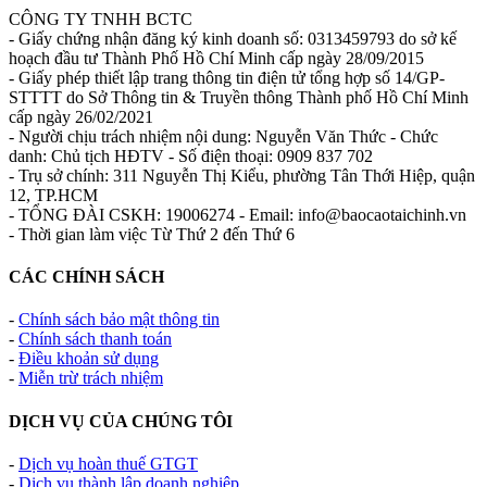
CÔNG TY TNHH BCTC
- Giấy chứng nhận đăng ký kinh doanh số: 0313459793 do sở kế
hoạch đầu tư Thành Phố Hồ Chí Minh cấp ngày 28/09/2015
- Giấy phép thiết lập trang thông tin điện tử tổng hợp số 14/GP-
STTTT do Sở Thông tin & Truyền thông Thành phố Hồ Chí Minh
cấp ngày 26/02/2021
- Người chịu trách nhiệm nội dung: Nguyễn Văn Thức - Chức
danh: Chủ tịch HĐTV - Số điện thoại: 0909 837 702
- Trụ sở chính: 311 Nguyễn Thị Kiểu, phường Tân Thới Hiệp, quận
12, TP.HCM
- TỔNG ĐÀI CSKH: 19006274 - Email: info@baocaotaichinh.vn
- Thời gian làm việc Từ Thứ 2 đến Thứ 6
CÁC CHÍNH SÁCH
-
Chính sách bảo mật thông tin
-
Chính sách thanh toán
-
Điều khoản sử dụng
-
Miễn trừ trách nhiệm
DỊCH VỤ CỦA CHÚNG TÔI
-
Dịch vụ hoàn thuế GTGT
-
Dịch vụ thành lập doanh nghiệp