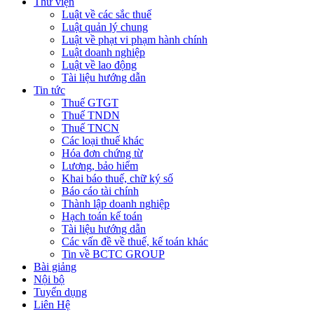
Thư viện
Luật về các sắc thuế
Luật quản lý chung
Luật về phạt vi phạm hành chính
Luật doanh nghiệp
Luật về lao động
Tài liệu hướng dẫn
Tin tức
Thuế GTGT
Thuế TNDN
Thuế TNCN
Các loại thuế khác
Hóa đơn chứng từ
Lương, bảo hiểm
Khai báo thuế, chữ ký số
Báo cáo tài chính
Thành lập doanh nghiệp
Hạch toán kế toán
Tài liệu hướng dẫn
Các vấn đề về thuế, kế toán khác
Tin về BCTC GROUP
Bài giảng
Nội bộ
Tuyển dụng
Liên Hệ