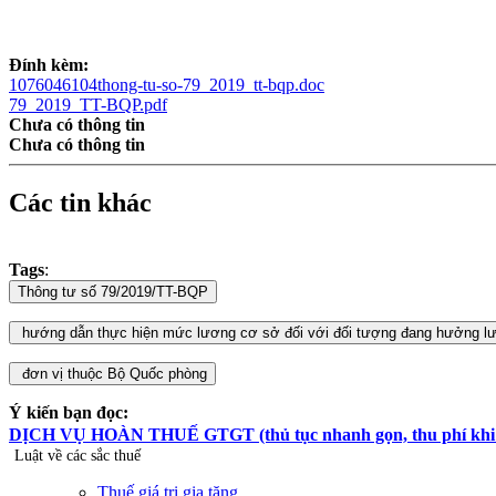
Đính kèm:
1076046104thong-tu-so-79_2019_tt-bqp.doc
79_2019_TT-BQP.pdf
Chưa có thông tin
Chưa có thông tin
Các tin khác
Tags
:
Ý kiến bạn đọc:
DỊCH VỤ HOÀN THUẾ GTGT (thủ tục nhanh gọn, thu phí khi hoà
Luật về các sắc thuế
Thuế giá trị gia tăng