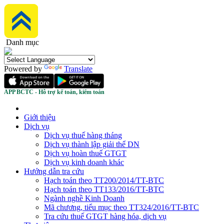
Danh mục
Powered by
Translate
APP BCTC - Hỗ trợ kế toán, kiểm toán
Giới thiệu
Dịch vụ
Dịch vụ thuế hàng tháng
Dịch vụ thành lập giải thể DN
Dịch vụ hoàn thuế GTGT
Dịch vụ kinh doanh khác
Hướng dẫn tra cứu
Hạch toán theo TT200/2014/TT-BTC
Hạch toán theo TT133/2016/TT-BTC
Ngành nghề Kinh Doanh
Mã chương, tiểu mục theo TT324/2016/TT-BTC
Tra cứu thuế GTGT hàng hóa, dịch vụ