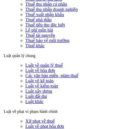
Thuế thu nhập cá nhân
Thuế thu nhập doanh nghiệp
Thuế xuất nhập khẩu
Thuế nhà thầu
Thuế tiêu thụ đặc biệt
Lệ phí môn bài
Thuế tài nguyên
Thuế bảo vệ môi trường
Thuế khác
Luật quản lý chung
Luật về quản lý thuế
Luật về hóa đơn
Các văn bản miễn, giảm thuế
Luật về kế toán
Luật về kiểm toán
Luật xây dựng
Luật đất đai
Luật khác
Luật về phạt vi phạm hành chính
Xử phạt về thuế
Luật về phạt hóa đơn