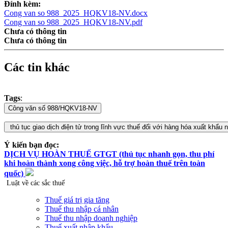
Đính kèm:
Cong van so 988_2025_HQKV18-NV.docx
Cong van so 988_2025_HQKV18-NV.pdf
Chưa có thông tin
Chưa có thông tin
Các tin khác
Tags
:
Ý kiến bạn đọc:
DỊCH VỤ HOÀN THUẾ GTGT (thủ tục nhanh gọn, thu phí
khi hoàn thành xong công việc, hỗ trợ hoàn thuế trên toàn
quốc)
Luật về các sắc thuế
Thuế giá trị gia tăng
Thuế thu nhập cá nhân
Thuế thu nhập doanh nghiệp
Thuế xuất nhập khẩu