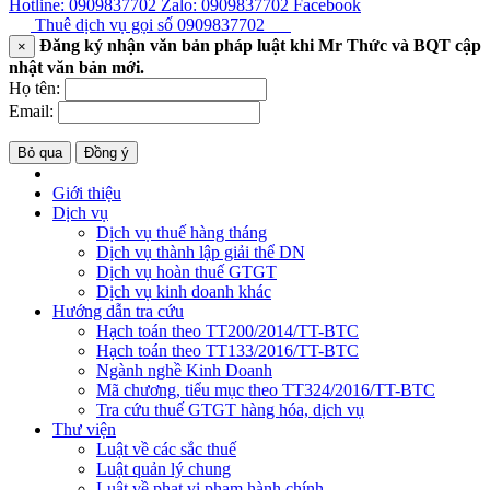
Hotline: 0909837702
Zalo: 0909837702
Facebook
Thuê dịch vụ gọi số
0909837702
Đăng ký nhận văn bản pháp luật khi Mr Thức và BQT cập
×
nhật văn bản mới.
Họ tên:
Email:
Bỏ qua
Đồng ý
Giới thiệu
Dịch vụ
Dịch vụ thuế hàng tháng
Dịch vụ thành lập giải thể DN
Dịch vụ hoàn thuế GTGT
Dịch vụ kinh doanh khác
Hướng dẫn tra cứu
Hạch toán theo TT200/2014/TT-BTC
Hạch toán theo TT133/2016/TT-BTC
Ngành nghề Kinh Doanh
Mã chương, tiểu mục theo TT324/2016/TT-BTC
Tra cứu thuế GTGT hàng hóa, dịch vụ
Thư viện
Luật về các sắc thuế
Luật quản lý chung
Luật về phạt vi phạm hành chính