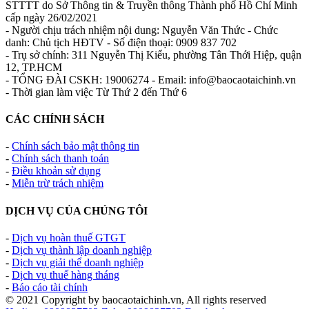
STTTT do Sở Thông tin & Truyền thông Thành phố Hồ Chí Minh
cấp ngày 26/02/2021
- Người chịu trách nhiệm nội dung: Nguyễn Văn Thức - Chức
danh: Chủ tịch HĐTV - Số điện thoại: 0909 837 702
- Trụ sở chính: 311 Nguyễn Thị Kiểu, phường Tân Thới Hiệp, quận
12, TP.HCM
- TỔNG ĐÀI CSKH: 19006274 - Email: info@baocaotaichinh.vn
- Thời gian làm việc Từ Thứ 2 đến Thứ 6
CÁC CHÍNH SÁCH
-
Chính sách bảo mật thông tin
-
Chính sách thanh toán
-
Điều khoản sử dụng
-
Miễn trừ trách nhiệm
DỊCH VỤ CỦA CHÚNG TÔI
-
Dịch vụ hoàn thuế GTGT
-
Dịch vụ thành lập doanh nghiệp
-
Dịch vụ giải thể doanh nghiệp
-
Dịch vụ thuế hàng tháng
-
Báo cáo tài chính
© 2021 Copyright by baocaotaichinh.vn, All rights reserved