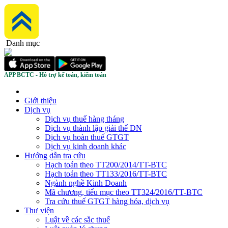
Danh mục
APP BCTC - Hỗ trợ kế toán, kiểm toán
Giới thiệu
Dịch vụ
Dịch vụ thuế hàng tháng
Dịch vụ thành lập giải thể DN
Dịch vụ hoàn thuế GTGT
Dịch vụ kinh doanh khác
Hướng dẫn tra cứu
Hạch toán theo TT200/2014/TT-BTC
Hạch toán theo TT133/2016/TT-BTC
Ngành nghề Kinh Doanh
Mã chương, tiểu mục theo TT324/2016/TT-BTC
Tra cứu thuế GTGT hàng hóa, dịch vụ
Thư viện
Luật về các sắc thuế