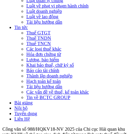
Luật quản lý chung
Luật về phạt vi phạm hành chính
Luật doanh nghiệp
Luật về lao động
Tài liệu hướng dẫn
Tin tức
Thuế GTGT
Thuế TNDN
Thuế TNCN
Các loại thuế khác
Hóa đơn chứng từ
Lương, bảo hiểm
Khai báo thuế, chữ ký số
Báo cáo tài chính
Thành lập doanh nghiệp
Hạch toán kế toán
Tài liệu hướng dẫn
Các vấn đề về thuế, kế toán khác
Tin về BCTC GROUP
Bài giảng
Nội bộ
Tuyển dụng
Liên Hệ
Công văn số 988/HQKV18-NV 2025 của Chi cục Hải quan khu