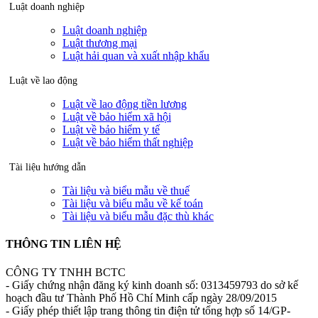
Luật doanh nghiệp
Luật doanh nghiệp
Luật thương mại
Luật hải quan và xuất nhập khẩu
Luật về lao động
Luật về lao động tiền lương
Luật về bảo hiểm xã hội
Luật về bảo hiểm y tế
Luật về bảo hiểm thất nghiệp
Tài liệu hướng dẫn
Tài liệu và biểu mẫu về thuế
Tài liệu và biểu mẫu về kế toán
Tài liệu và biểu mẫu đặc thù khác
THÔNG TIN LIÊN HỆ
CÔNG TY TNHH BCTC
- Giấy chứng nhận đăng ký kinh doanh số: 0313459793 do sở kế
hoạch đầu tư Thành Phố Hồ Chí Minh cấp ngày 28/09/2015
- Giấy phép thiết lập trang thông tin điện tử tổng hợp số 14/GP-