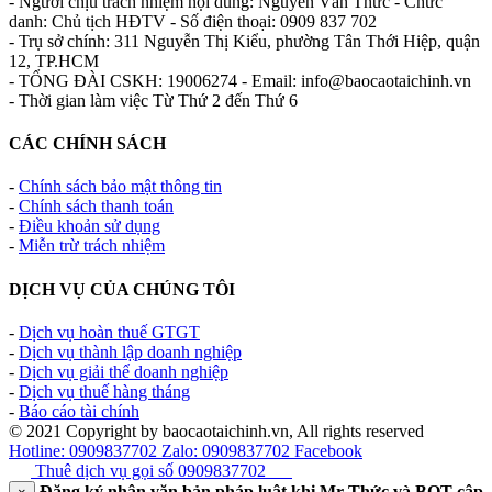
- Người chịu trách nhiệm nội dung: Nguyễn Văn Thức - Chức
danh: Chủ tịch HĐTV - Số điện thoại: 0909 837 702
- Trụ sở chính: 311 Nguyễn Thị Kiểu, phường Tân Thới Hiệp, quận
12, TP.HCM
- TỔNG ĐÀI CSKH: 19006274 - Email: info@baocaotaichinh.vn
- Thời gian làm việc Từ Thứ 2 đến Thứ 6
CÁC CHÍNH SÁCH
-
Chính sách bảo mật thông tin
-
Chính sách thanh toán
-
Điều khoản sử dụng
-
Miễn trừ trách nhiệm
DỊCH VỤ CỦA CHÚNG TÔI
-
Dịch vụ hoàn thuế GTGT
-
Dịch vụ thành lập doanh nghiệp
-
Dịch vụ giải thể doanh nghiệp
-
Dịch vụ thuế hàng tháng
-
Báo cáo tài chính
© 2021 Copyright by baocaotaichinh.vn, All rights reserved
Hotline: 0909837702
Zalo: 0909837702
Facebook
Thuê dịch vụ gọi số
0909837702
Đăng ký nhận văn bản pháp luật khi Mr Thức và BQT cập