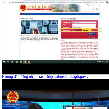
Hướng dẫn đăng nhập etax - https://thuedientu.gdt.gov.vn