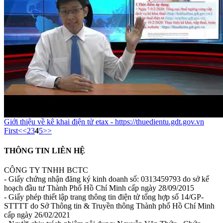
Giới thiệu về kê khai điện tử etax - https://thuedientu.gdt.gov.vn
First
<<
2
3
4
5
>>
THÔNG TIN LIÊN HỆ
CÔNG TY TNHH BCTC
- Giấy chứng nhận đăng ký kinh doanh số: 0313459793 do sở kế
hoạch đầu tư Thành Phố Hồ Chí Minh cấp ngày 28/09/2015
- Giấy phép thiết lập trang thông tin điện tử tổng hợp số 14/GP-
STTTT do Sở Thông tin & Truyền thông Thành phố Hồ Chí Minh
cấp ngày 26/02/2021