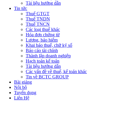
Tài liệu hướng dẫn
Tin tức
Thuế GTGT
Thuế TNDN
Thuế TNCN
Các loại thuế khác
Hóa đơn chứng từ
Lương, bảo hiểm
Khai báo thuế, chữ ký số
Báo cáo tài chính
Thành lập doanh nghiệp
Hạch toán kế toán
Tài liệu hướng dẫn
Các vấn đề về thuế, kế toán khác
Tin về BCTC GROUP
Bài giảng
Nội bộ
Tuyển dụng
Liên Hệ