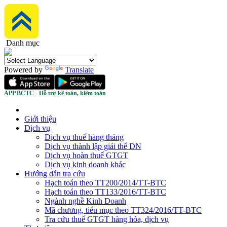
Danh mục
Powered by
Translate
APP BCTC - Hỗ trợ kế toán, kiểm toán
Giới thiệu
Dịch vụ
Dịch vụ thuế hàng tháng
Dịch vụ thành lập giải thể DN
Dịch vụ hoàn thuế GTGT
Dịch vụ kinh doanh khác
Hướng dẫn tra cứu
Hạch toán theo TT200/2014/TT-BTC
Hạch toán theo TT133/2016/TT-BTC
Ngành nghề Kinh Doanh
Mã chương, tiểu mục theo TT324/2016/TT-BTC
Tra cứu thuế GTGT hàng hóa, dịch vụ