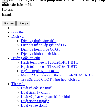
×
nhật văn bản mới.
Họ tên:
Email:
Bỏ qua
Đồng ý
Giới thiệu
Dịch vụ
Dịch vụ thuế hàng tháng
Dịch vụ thành lập giải thể DN
Dịch vụ hoàn thuế GTGT
Dịch vụ kinh doanh khác
Hướng dẫn tra cứu
Hạch toán theo TT200/2014/TT-BTC
Hạch toán theo TT133/2016/TT-BTC
Ngành nghề Kinh Doanh
Mã chương, tiểu mục theo TT324/2016/TT-BTC
Tra cứu thuế GTGT hàng hóa, dịch vụ
Thư viện
Luật về các sắc thuế
Luật quản lý chung
Luật về phạt vi phạm hành chính
Luật doanh nghiệp
Luật về lao động