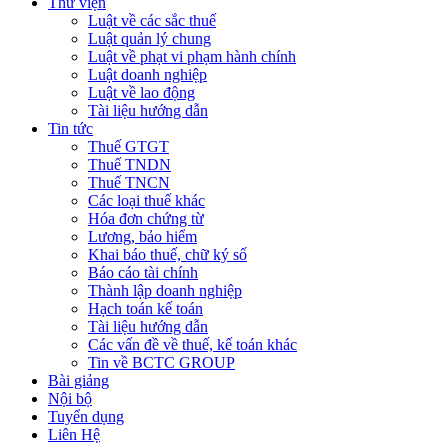
Thư viện
Luật về các sắc thuế
Luật quản lý chung
Luật về phạt vi phạm hành chính
Luật doanh nghiệp
Luật về lao động
Tài liệu hướng dẫn
Tin tức
Thuế GTGT
Thuế TNDN
Thuế TNCN
Các loại thuế khác
Hóa đơn chứng từ
Lương, bảo hiểm
Khai báo thuế, chữ ký số
Báo cáo tài chính
Thành lập doanh nghiệp
Hạch toán kế toán
Tài liệu hướng dẫn
Các vấn đề về thuế, kế toán khác
Tin về BCTC GROUP
Bài giảng
Nội bộ
Tuyển dụng
Liên Hệ