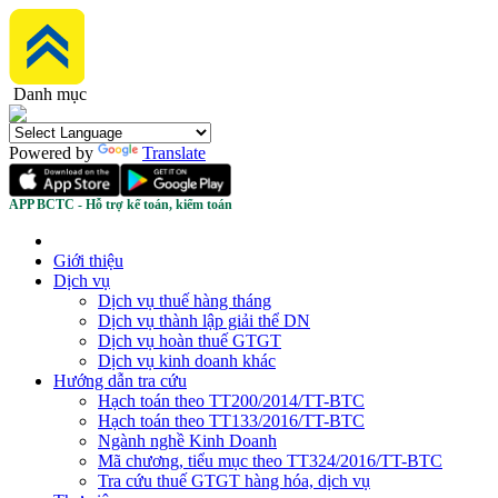
Danh mục
Powered by
Translate
APP BCTC - Hỗ trợ kế toán, kiểm toán
Giới thiệu
Dịch vụ
Dịch vụ thuế hàng tháng
Dịch vụ thành lập giải thể DN
Dịch vụ hoàn thuế GTGT
Dịch vụ kinh doanh khác
Hướng dẫn tra cứu
Hạch toán theo TT200/2014/TT-BTC
Hạch toán theo TT133/2016/TT-BTC
Ngành nghề Kinh Doanh
Mã chương, tiểu mục theo TT324/2016/TT-BTC
Tra cứu thuế GTGT hàng hóa, dịch vụ