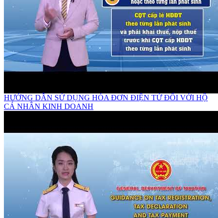
HƯỚNG DẪN SỬ DỤNG HÓA ĐƠN ĐIỆN TỬ ĐỐI VỚI HỘ
CÁ NHÂN KINH DOANH