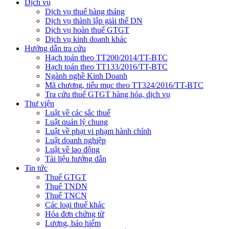
Dịch vụ
Dịch vụ thuế hàng tháng
Dịch vụ thành lập giải thể DN
Dịch vụ hoàn thuế GTGT
Dịch vụ kinh doanh khác
Hướng dẫn tra cứu
Hạch toán theo TT200/2014/TT-BTC
Hạch toán theo TT133/2016/TT-BTC
Ngành nghề Kinh Doanh
Mã chương, tiểu mục theo TT324/2016/TT-BTC
Tra cứu thuế GTGT hàng hóa, dịch vụ
Thư viện
Luật về các sắc thuế
Luật quản lý chung
Luật về phạt vi phạm hành chính
Luật doanh nghiệp
Luật về lao động
Tài liệu hướng dẫn
Tin tức
Thuế GTGT
Thuế TNDN
Thuế TNCN
Các loại thuế khác
Hóa đơn chứng từ
Lương, bảo hiểm