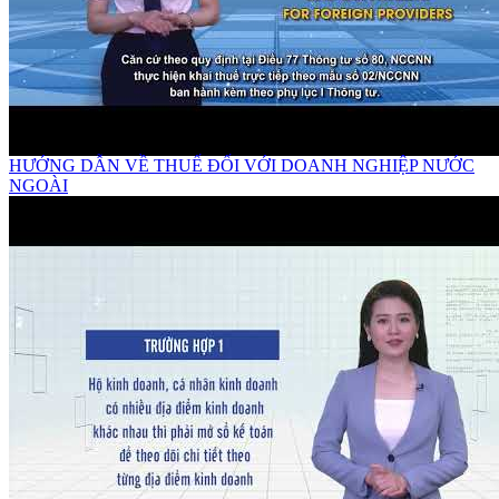
HƯỚNG DẪN VỀ THUẾ ĐỐI VỚI DOANH NGHIỆP NƯỚC
NGOÀI