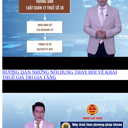
HƯỚNG DẪN NHỮNG NỘI DUNG THAY ĐỔI VỀ KHAI
THUẾ GIÁ TRỊ GIA TĂNG