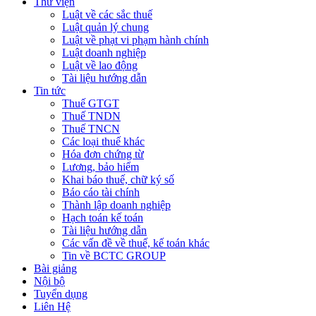
Thư viện
Luật về các sắc thuế
Luật quản lý chung
Luật về phạt vi phạm hành chính
Luật doanh nghiệp
Luật về lao động
Tài liệu hướng dẫn
Tin tức
Thuế GTGT
Thuế TNDN
Thuế TNCN
Các loại thuế khác
Hóa đơn chứng từ
Lương, bảo hiểm
Khai báo thuế, chữ ký số
Báo cáo tài chính
Thành lập doanh nghiệp
Hạch toán kế toán
Tài liệu hướng dẫn
Các vấn đề về thuế, kế toán khác
Tin về BCTC GROUP
Bài giảng
Nội bộ
Tuyển dụng
Liên Hệ