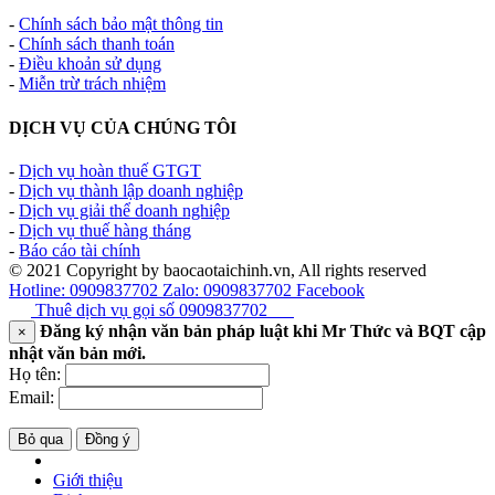
-
Chính sách bảo mật thông tin
-
Chính sách thanh toán
-
Điều khoản sử dụng
-
Miễn trừ trách nhiệm
DỊCH VỤ CỦA CHÚNG TÔI
-
Dịch vụ hoàn thuế GTGT
-
Dịch vụ thành lập doanh nghiệp
-
Dịch vụ giải thể doanh nghiệp
-
Dịch vụ thuế hàng tháng
-
Báo cáo tài chính
© 2021 Copyright by baocaotaichinh.vn, All rights reserved
Hotline: 0909837702
Zalo: 0909837702
Facebook
Thuê dịch vụ gọi số
0909837702
Đăng ký nhận văn bản pháp luật khi Mr Thức và BQT cập
×
nhật văn bản mới.
Họ tên:
Email:
Bỏ qua
Đồng ý
Giới thiệu