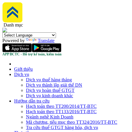
Danh mục
Powered by
Translate
APP BCTC - Hỗ trợ kế toán, kiểm toán
Giới thiệu
Dịch vụ
Dịch vụ thuế hàng tháng
Dịch vụ thành lập giải thể DN
Dịch vụ hoàn thuế GTGT
Dịch vụ kinh doanh khác
Hướng dẫn tra cứu
Hạch toán theo TT200/2014/TT-BTC
Hạch toán theo TT133/2016/TT-BTC
Ngành nghề Kinh Doanh
Mã chương, tiểu mục theo TT324/2016/TT-BTC
Tra cứu thuế GTGT hàng hóa, dịch vụ