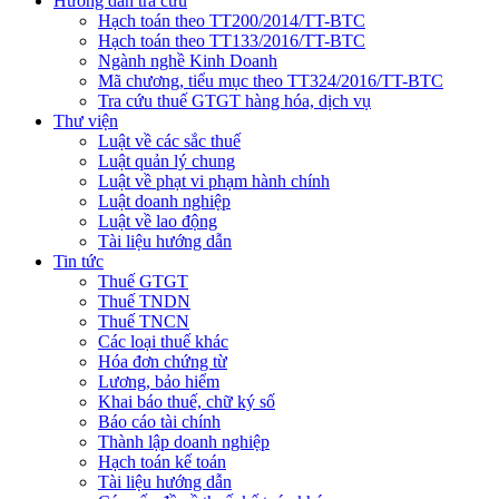
Hướng dẫn tra cứu
Hạch toán theo TT200/2014/TT-BTC
Hạch toán theo TT133/2016/TT-BTC
Ngành nghề Kinh Doanh
Mã chương, tiểu mục theo TT324/2016/TT-BTC
Tra cứu thuế GTGT hàng hóa, dịch vụ
Thư viện
Luật về các sắc thuế
Luật quản lý chung
Luật về phạt vi phạm hành chính
Luật doanh nghiệp
Luật về lao động
Tài liệu hướng dẫn
Tin tức
Thuế GTGT
Thuế TNDN
Thuế TNCN
Các loại thuế khác
Hóa đơn chứng từ
Lương, bảo hiểm
Khai báo thuế, chữ ký số
Báo cáo tài chính
Thành lập doanh nghiệp
Hạch toán kế toán
Tài liệu hướng dẫn