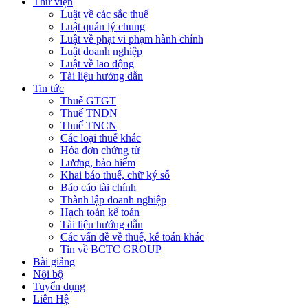
Thư viện
Luật về các sắc thuế
Luật quản lý chung
Luật về phạt vi phạm hành chính
Luật doanh nghiệp
Luật về lao động
Tài liệu hướng dẫn
Tin tức
Thuế GTGT
Thuế TNDN
Thuế TNCN
Các loại thuế khác
Hóa đơn chứng từ
Lương, bảo hiểm
Khai báo thuế, chữ ký số
Báo cáo tài chính
Thành lập doanh nghiệp
Hạch toán kế toán
Tài liệu hướng dẫn
Các vấn đề về thuế, kế toán khác
Tin về BCTC GROUP
Bài giảng
Nội bộ
Tuyển dụng
Liên Hệ