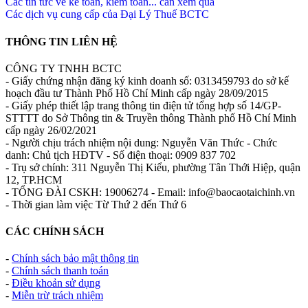
Các tin tức về kế toán, kiểm toán... cần xem qua
Các dịch vụ cung cấp của Đại Lý Thuế BCTC
THÔNG TIN LIÊN HỆ
CÔNG TY TNHH BCTC
- Giấy chứng nhận đăng ký kinh doanh số: 0313459793 do sở kế
hoạch đầu tư Thành Phố Hồ Chí Minh cấp ngày 28/09/2015
- Giấy phép thiết lập trang thông tin điện tử tổng hợp số 14/GP-
STTTT do Sở Thông tin & Truyền thông Thành phố Hồ Chí Minh
cấp ngày 26/02/2021
- Người chịu trách nhiệm nội dung: Nguyễn Văn Thức - Chức
danh: Chủ tịch HĐTV - Số điện thoại: 0909 837 702
- Trụ sở chính: 311 Nguyễn Thị Kiểu, phường Tân Thới Hiệp, quận
12, TP.HCM
- TỔNG ĐÀI CSKH: 19006274 - Email: info@baocaotaichinh.vn
- Thời gian làm việc Từ Thứ 2 đến Thứ 6
CÁC CHÍNH SÁCH
-
Chính sách bảo mật thông tin
-
Chính sách thanh toán
-
Điều khoản sử dụng
-
Miễn trừ trách nhiệm