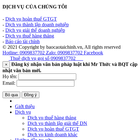
DỊCH VỤ CỦA CHÚNG TÔI
-
Dịch vụ hoàn thuế GTGT
-
Dịch vụ thành lập doanh nghiệp
-
Dịch vụ giải thể doanh nghiệp
-
Dịch vụ thuế hàng tháng
-
Báo cáo tài chính
© 2021 Copyright by baocaotaichinh.vn, All rights reserved
Hotline: 0909837702
Zalo: 0909837702
Facebook
Thuê dịch vụ gọi số
0909837702
Đăng ký nhận văn bản pháp luật khi Mr Thức và BQT cập
×
nhật văn bản mới.
Họ tên:
Email:
Bỏ qua
Đồng ý
Giới thiệu
Dịch vụ
Dịch vụ thuế hàng tháng
Dịch vụ thành lập giải thể DN
Dịch vụ hoàn thuế GTGT
Dịch vụ kinh doanh khác