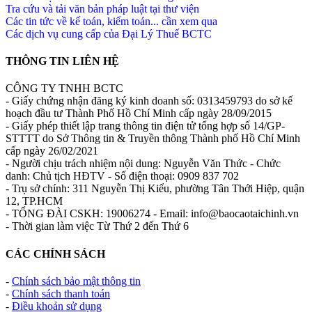
Tra cứu và tải văn bản pháp luật tại thư viện
Các tin tức về kế toán, kiểm toán... cần xem qua
Các dịch vụ cung cấp của Đại Lý Thuế BCTC
THÔNG TIN LIÊN HỆ
CÔNG TY TNHH BCTC
- Giấy chứng nhận đăng ký kinh doanh số: 0313459793 do sở kế
hoạch đầu tư Thành Phố Hồ Chí Minh cấp ngày 28/09/2015
- Giấy phép thiết lập trang thông tin điện tử tổng hợp số 14/GP-
STTTT do Sở Thông tin & Truyền thông Thành phố Hồ Chí Minh
cấp ngày 26/02/2021
- Người chịu trách nhiệm nội dung: Nguyễn Văn Thức - Chức
danh: Chủ tịch HĐTV - Số điện thoại: 0909 837 702
- Trụ sở chính: 311 Nguyễn Thị Kiểu, phường Tân Thới Hiệp, quận
12, TP.HCM
- TỔNG ĐÀI CSKH: 19006274 - Email: info@baocaotaichinh.vn
- Thời gian làm việc Từ Thứ 2 đến Thứ 6
CÁC CHÍNH SÁCH
-
Chính sách bảo mật thông tin
-
Chính sách thanh toán
-
Điều khoản sử dụng