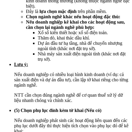
kinh doanh thông thường (không thuộc ngành nghề đặc
biệt).
Đây là
lựa chọn mặc định
trên phần mềm.
Chọn ngành nghề khác nếu hoạt động đặc thù:
Nếu doanh nghiệp kê khai cho các hoạt động sau,
cần chọn lại ngành nghề phù hợp:
Xổ số kiến thiết hoặc xổ số điện toán.
Thăm dò, khai thác dầu khí.
Dự án đầu tư hạ tầng, nhà để chuyển nhượng
ngoài tỉnh (khác nơi đặt trụ sở).
Nhà máy sản xuất điện ngoài tỉnh (khác nơi đặt
trụ sở).
Lưu ý:
Nếu doanh nghiệp có nhiều loại hình kinh doanh (ví dụ: cả
sản xuất điện và dự án đầu tư), cần lập tờ khai riêng cho từng
ngành nghề.
NTT cần chọn đúng ngành nghề để cơ quan thuế xử lý dữ
liệu nhanh chóng và chính xác.
(5) Chọn phụ lục đính kèm tờ khai (Nếu có)
Nếu doanh nghiệp phát sinh các hoạt động liên quan đến các
phụ lục dưới đây thì thực hiện tích chọn vào phụ lục đó để kê
khai: