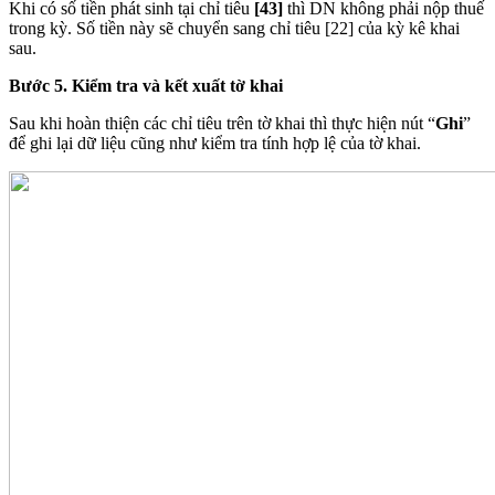
Khi có số tiền phát sinh tại chỉ tiêu
[43]
thì DN không phải nộp thuế
trong kỳ. Số tiền này sẽ chuyển sang chỉ tiêu [22] của kỳ kê khai
sau.
Bước 5. Kiểm tra và kết xuất tờ khai
Sau khi hoàn thiện các chỉ tiêu trên tờ khai thì thực hiện nút “
Ghi
”
để ghi lại dữ liệu cũng như kiểm tra tính hợp lệ của tờ khai.