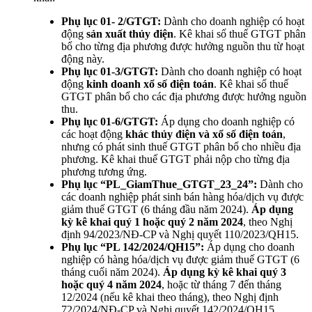
Phụ lục 01- 2/GTGT:
Dành cho doanh nghiệp có hoạt
động
sản xuất thủy điện
. Kê khai số thuế GTGT phân
bổ cho từng địa phương được hưởng nguồn thu từ hoạt
động này.
Phụ lục 01-3/GTGT:
Dành cho doanh nghiệp có hoạt
động
kinh doanh xổ số điện toán
. Kê khai số thuế
GTGT phân bổ cho các địa phương được hưởng nguồn
thu.
Phụ lục 01-6/GTGT:
Áp dụng cho doanh nghiệp có
các hoạt động
khác thủy điện và xổ số điện toán
,
nhưng có phát sinh thuế GTGT phân bổ cho nhiều địa
phương. Kê khai thuế GTGT phải nộp cho từng địa
phương tương ứng.
Phụ lục “PL_GiamThue_GTGT_23_24”:
Dành cho
các doanh nghiệp phát sinh bán hàng hóa/dịch vụ được
giảm thuế GTGT (6 tháng đầu năm 2024).
Áp dụng
kỳ kê khai quý 1 hoặc quý 2 năm 2024
, theo Nghị
định 94/2023/NĐ-CP và Nghị quyết 110/2023/QH15.
Phụ lục “PL 142/2024/QH15”:
Áp dụng cho doanh
nghiệp có hàng hóa/dịch vụ được giảm thuế GTGT (6
tháng cuối năm 2024).
Áp dụng kỳ kê khai quý 3
hoặc quý 4 năm 2024
, hoặc từ tháng 7 đến tháng
12/2024 (nếu kê khai theo tháng), theo Nghị định
72/2024/NĐ-CP và Nghị quyết 142/2024/QH15.