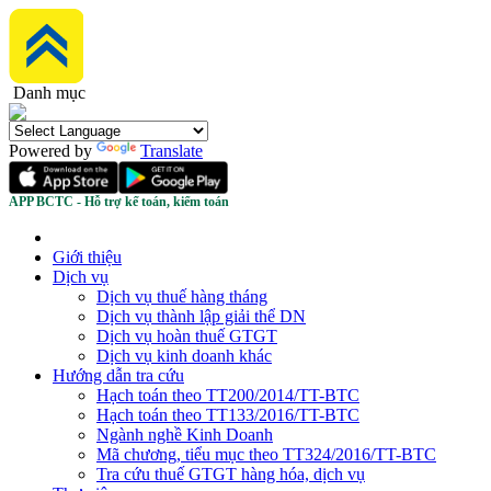
Danh mục
Powered by
Translate
APP BCTC - Hỗ trợ kế toán, kiểm toán
Giới thiệu
Dịch vụ
Dịch vụ thuế hàng tháng
Dịch vụ thành lập giải thể DN
Dịch vụ hoàn thuế GTGT
Dịch vụ kinh doanh khác
Hướng dẫn tra cứu
Hạch toán theo TT200/2014/TT-BTC
Hạch toán theo TT133/2016/TT-BTC
Ngành nghề Kinh Doanh
Mã chương, tiểu mục theo TT324/2016/TT-BTC
Tra cứu thuế GTGT hàng hóa, dịch vụ