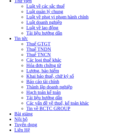
Thư viện
Luật về các sắc thuế
Luật quản lý chung
Luật về phạt vi phạm hành chính
Luật doanh nghiệp
Luật về lao động
Tài liệu hướng dẫn
Tin tức
Thuế GTGT
Thuế TNDN
Thuế TNCN
Các loại thuế khác
Hóa đơn chứng từ
Lương, bảo hiểm
Khai báo thuế, chữ ký số
Báo cáo tài chính
Thành lập doanh nghiệp
Hạch toán kế toán
Tài liệu hướng dẫn
Các vấn đề về thuế, kế toán khác
Tin về BCTC GROUP
Bài giảng
Nội bộ
Tuyển dụng
Liên Hệ