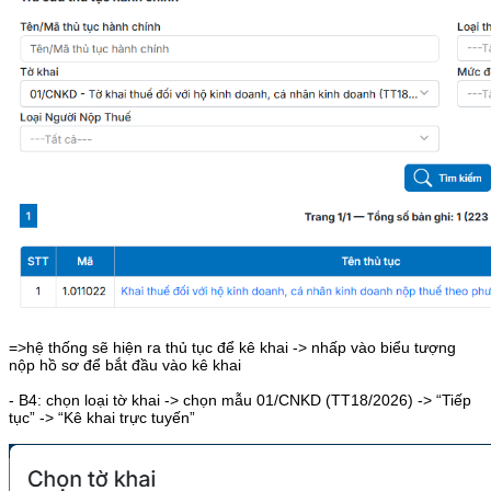
=>hệ thống sẽ hiện ra thủ tục để kê khai -> nhấp vào biểu tượng
nộp hồ sơ để bắt đầu vào kê khai
- B4: chọn loại tờ khai -> chọn mẫu 01/CNKD (TT18/2026) -> “Tiếp
tục” -> “Kê khai trực tuyến”