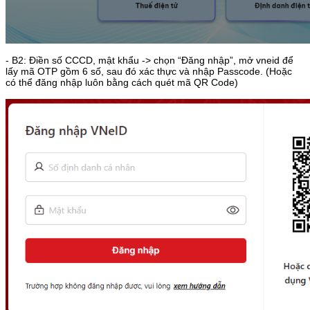
- B2: Điền số CCCD, mật khẩu -> chọn “Đăng nhập”, mở vneid để
lấy mã OTP gồm 6 số, sau đó xác thực và nhập Passcode. (Hoặc
có thể đăng nhập luôn bằng cách quét mã QR Code)