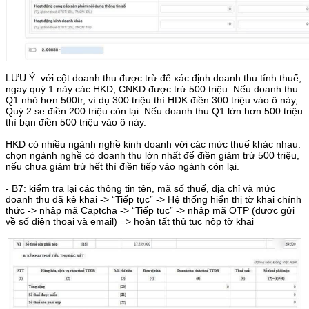
LƯU Ý: với cột doanh thu được trừ để xác định doanh thu tính thuế;
ngay quý 1 này các HKD, CNKD được trừ 500 triệu. Nếu doanh thu
Q1 nhỏ hơn 500tr, ví dụ 300 triệu thì HDK điền 300 triệu vào ô này,
Quý 2 se điền 200 triệu còn lại. Nếu doanh thu Q1 lớn hơn 500 triệu
thì bạn điền 500 triệu vào ô này.
HKD có nhiều ngành nghề kinh doanh với các mức thuế khác nhau:
chọn ngành nghề có doanh thu lớn nhất để điền giảm trừ 500 triệu,
nếu chưa giảm trừ hết thì điền tiếp vào ngành còn lại.
- B7: kiểm tra lại các thông tin tên, mã số thuế, địa chỉ và mức
doanh thu đã kê khai -> “Tiếp tục” -> Hệ thống hiển thị tờ khai chính
thức -> nhập mã Captcha -> “Tiếp tục” -> nhập mã OTP (được gửi
về số điện thoại và email) => hoàn tất thủ tục nộp tờ khai