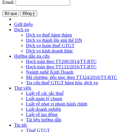
Email:
Bỏ qua
Đồng ý
Giới thiệu
Dịch vụ
Dịch vụ thuế hàng tháng
Dịch vụ thành lập giải thể DN
Dịch vụ hoàn thuế GTGT
Dịch vụ kinh doanh khác
Hướng dẫn tra cứu
Hạch toán theo TT200/2014/TT-BTC
Hạch toán theo TT133/2016/TT-BTC
Ngành nghề Kinh Doanh
Mã chương, tiểu mục theo TT324/2016/TT-BTC
Tra cứu thuế GTGT hàng hóa, dịch vụ
Thư viện
Luật về các sắc thuế
Luật quản lý chung
Luật về phạt vi phạm hành chính
Luật doanh nghiệp
Luật về lao động
Tài liệu hướng dẫn
Tin tức
Thuế GTGT