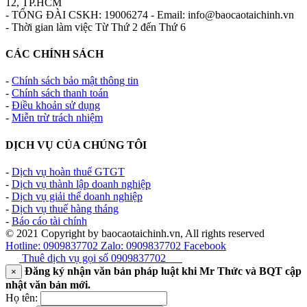
12, TP.HCM
- TỔNG ĐÀI CSKH: 19006274 - Email: info@baocaotaichinh.vn
- Thời gian làm việc Từ Thứ 2 đến Thứ 6
CÁC CHÍNH SÁCH
-
Chính sách bảo mật thông tin
-
Chính sách thanh toán
-
Điều khoản sử dụng
-
Miễn trừ trách nhiệm
DỊCH VỤ CỦA CHÚNG TÔI
-
Dịch vụ hoàn thuế GTGT
-
Dịch vụ thành lập doanh nghiệp
-
Dịch vụ giải thể doanh nghiệp
-
Dịch vụ thuế hàng tháng
-
Báo cáo tài chính
© 2021 Copyright by baocaotaichinh.vn, All rights reserved
Hotline: 0909837702
Zalo: 0909837702
Facebook
Thuê dịch vụ gọi số
0909837702
Đăng ký nhận văn bản pháp luật khi Mr Thức và BQT cập
×
nhật văn bản mới.
Họ tên: