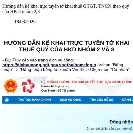
Hướng dẫn kê khai trực tuyến tờ khai thuế GTGT, TNCN theo quý
của HKD nhóm 2,3
18/03/2026
HƯỚNG DẪN KÊ KHAI TRỰC TUYẾN TỜ KHAI
THUẾ QUÝ CỦA HKD NHÓM 2 VÀ 3
- B1: Truy cập vào trang dịch vụ công:
https://dichvucong.gdt.gov.vn/tthc/homelogin
->chọn "Đăng
nhập" -> "Đăng nhập bằng tài khoản VneID -> Chọn mục “Cá nhân”