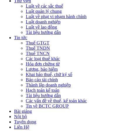
Thư viện
Luật về các sắc thuế
Luật quản lý chung
Luật về phạt vi phạm hành chính
Luật doanh nghiệp
Luật về lao động
Tài liệu hướng dẫn
Tin tức
Thuế GTGT
Thuế TNDN
Thuế TNCN
Các loại thuế khác
Hóa đơn chứng từ
Lương, bảo hiểm
Khai báo thuế, chữ ký số
Báo cáo tài chính
Thành lập doanh nghiệp
Hạch toán kế toán
Tài liệu hướng dẫn
Các vấn đề về thuế, kế toán khác
Tin về BCTC GROUP
Bài giảng
Nội bộ
Tuyển dụng
Liên Hệ