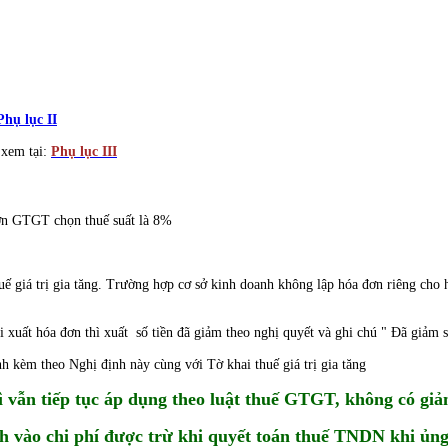
Phụ lục II
t xem tại:
Phụ lục III
đơn GTGT chọn thuế suất là 8%
ế giá trị gia tăng. Trường hợp cơ sở kinh doanh không lập hóa đơn riêng cho h
i xuất hóa đơn thì xuất số tiền đã giảm theo nghị quyết và ghi chú " Đã giảm s
h kèm theo Nghị định này cùng với Tờ khai thuế giá trị gia tăng
vẫn tiếp tục áp dụng theo luật thuế GTGT, không có giả
tính vào chi phí được trừ khi quyết toán thuế TNDN khi ủ