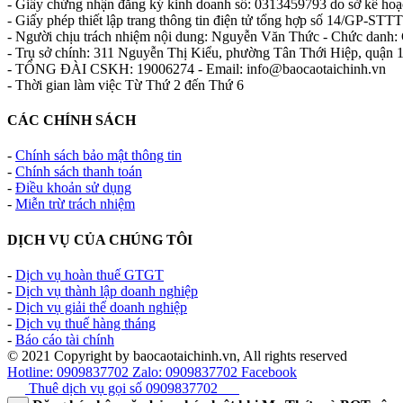
- Giấy chứng nhận đăng ký kinh doanh số: 0313459793 do sở kế ho
- Giấy phép thiết lập trang thông tin điện tử tổng hợp số 14/GP-S
- Người chịu trách nhiệm nội dung: Nguyễn Văn Thức - Chức danh: 
- Trụ sở chính: 311 Nguyễn Thị Kiểu, phường Tân Thới Hiệp, quận
- TỔNG ĐÀI CSKH: 19006274 - Email: info@baocaotaichinh.vn
- Thời gian làm việc Từ Thứ 2 đến Thứ 6
CÁC CHÍNH SÁCH
-
Chính sách bảo mật thông tin
-
Chính sách thanh toán
-
Điều khoản sử dụng
-
Miễn trừ trách nhiệm
DỊCH VỤ CỦA CHÚNG TÔI
-
Dịch vụ hoàn thuế GTGT
-
Dịch vụ thành lập doanh nghiệp
-
Dịch vụ giải thể doanh nghiệp
-
Dịch vụ thuế hàng tháng
-
Báo cáo tài chính
© 2021 Copyright by baocaotaichinh.vn, All rights reserved
Hotline: 0909837702
Zalo: 0909837702
Facebook
Thuê dịch vụ gọi số
0909837702