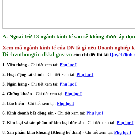
A. Ngoại trừ 13 ngành kinh tế sau sẽ không được áp dụn
Xem mã ngành kinh tế của DN là gì nếu Doanh nghiệp kin
D
ichvuthongtin.dkkd.gov.vn
còn chi tiết thì tải
Quyết định 
1. Viễn thông
- Chi tiết xem tại:
Phụ lục I
2. Hoạt động tài chính
- Chi tiết xem tại:
Phụ lục I
3. Ngân hàng
- Chi tiết xem tại:
Phụ lục I
4. Chứng khoán
- Chi tiết xem tại:
Phụ lục I
5. Bảo hiểm
- Chi tiết xem tại:
Phụ lục I
6. Kinh doanh bất động sản
- Chi tiết xem tại:
Phụ lục I
7. Kim loại và sản phẩm từ kim loại đúc sẵn
- Chi tiết xem tại:
Phụ lục I
8. Sản phẩm khai khoáng (Không kể than)
- Chi tiết xem tại:
Phụ lục I