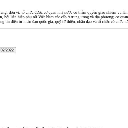
rang; đơn vị, tổ chức được cơ quan nhà nước có thẩm quyền giao nhiệm vụ làm c
n, hội liên hiệp phụ nữ Việt Nam các cấp ở trung ương và địa phương; cơ quan
 tin điện tử nhân đạo quốc gia; quỹ từ thiện, nhân đạo và tổ chức có chức năn