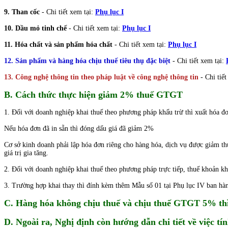
9. Than cốc
- Chi tiết xem tại:
Phụ lục I
10. Dầu mỏ tinh chế
- Chi tiết xem tại:
Phụ lục I
11. Hóa chất và sản phẩm hóa chất
- Chi tiết xem tại:
Phụ lục I
12. Sản phẩm và hàng hóa chịu thuế tiêu thụ đặc biệt
- Chi tiết xem tại:
13. Công nghệ thông tin theo pháp luật về công nghệ thông tin
- Chi tiế
B. Cách thức thực hiện giảm 2% thuế GTGT
1. Đối với doanh nghiệp khai thuế theo phương pháp khấu trừ thì xuất hóa 
Nếu hóa đơn đã in sẵn thì đóng dấu giá đã giảm 2%
Cơ sở kinh doanh phải lập hóa đơn riêng cho hàng hóa, dịch vụ được giảm thu
giá trị gia tăng.
2. Đối với doanh nghiệp khai thuế theo phương pháp trực tiếp, thuế khoản kh
3. Trường hợp khai thay thì đính kèm thêm Mẫu số 01 tại Phụ lục IV ban hàn
C. Hàng hóa không chịu thuế và chịu thuế GTGT 5% thì 
D. Ngoài ra, Nghị định còn hướng dẫn chi tiết về việc 