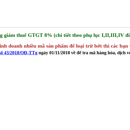
g giảm thuế GTGT 8% (chi tiết theo phụ lục I,II,III,IV 
h doanh nhiều mã sản phẩm để loại trừ bớt thì các bạn v
số 43/2018/QĐ-TTg
ngày 01/11/2018 về để tra mã hàng hóa, dịch v