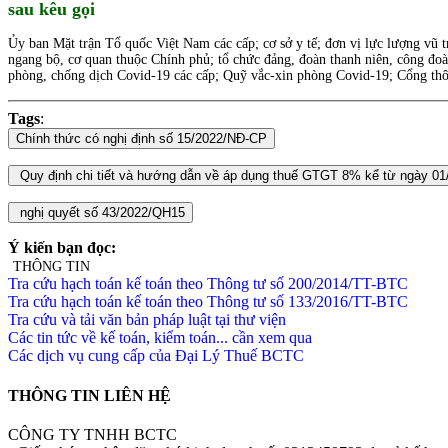
sau kêu gọi
Ủy ban Mặt trận Tổ quốc Việt Nam các cấp; cơ sở y tế; đơn vị lực lượng vũ t
ngang bộ, cơ quan thuộc Chính phủ; tổ chức đảng, đoàn thanh niên, công đoà
phòng, chống dịch Covid-19 các cấp; Quỹ vắc-xin phòng Covid-19; Cổng thông
Tags
:
Ý kiến bạn đọc:
THÔNG TIN
Tra cứu hạch toán kế toán theo Thông tư số 200/2014/TT-BTC
Tra cứu hạch toán kế toán theo Thông tư số 133/2016/TT-BTC
Tra cứu và tải văn bản pháp luật tại thư viện
Các tin tức về kế toán, kiểm toán... cần xem qua
Các dịch vụ cung cấp của Đại Lý Thuế BCTC
THÔNG TIN LIÊN HỆ
CÔNG TY TNHH BCTC