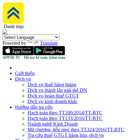
Danh mục
Powered by
Translate
APP BCTC - Hỗ trợ kế toán, kiểm toán
Giới thiệu
Dịch vụ
Dịch vụ thuế hàng tháng
Dịch vụ thành lập giải thể DN
Dịch vụ hoàn thuế GTGT
Dịch vụ kinh doanh khác
Hướng dẫn tra cứu
Hạch toán theo TT200/2014/TT-BTC
Hạch toán theo TT133/2016/TT-BTC
Ngành nghề Kinh Doanh
Mã chương, tiểu mục theo TT324/2016/TT-BTC
Tra cứu thuế GTGT hàng hóa, dịch vụ