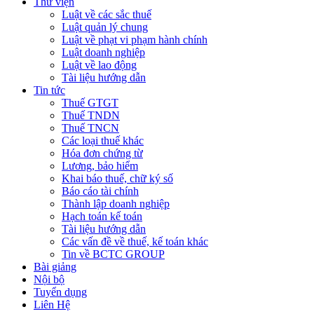
Thư viện
Luật về các sắc thuế
Luật quản lý chung
Luật về phạt vi phạm hành chính
Luật doanh nghiệp
Luật về lao động
Tài liệu hướng dẫn
Tin tức
Thuế GTGT
Thuế TNDN
Thuế TNCN
Các loại thuế khác
Hóa đơn chứng từ
Lương, bảo hiểm
Khai báo thuế, chữ ký số
Báo cáo tài chính
Thành lập doanh nghiệp
Hạch toán kế toán
Tài liệu hướng dẫn
Các vấn đề về thuế, kế toán khác
Tin về BCTC GROUP
Bài giảng
Nội bộ
Tuyển dụng
Liên Hệ