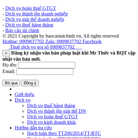
-
Dịch vụ hoàn thuế GTGT
-
Dịch vụ thành lập doanh nghiệp
-
Dịch vụ giải thể doanh nghiệp
-
Dịch vụ thuế hàng tháng
-
Báo cáo tài chính
© 2021 Copyright by baocaotaichinh.vn, All rights reserved
Hotline: 0909837702
Zalo: 0909837702
Facebook
Thuê dịch vụ gọi số
0909837702
Đăng ký nhận văn bản pháp luật khi Mr Thức và BQT cập
×
nhật văn bản mới.
Họ tên:
Email:
Bỏ qua
Đồng ý
Giới thiệu
Dịch vụ
Dịch vụ thuế hàng tháng
Dịch vụ thành lập giải thể DN
Dịch vụ hoàn thuế GTGT
Dịch vụ kinh doanh khác
Hướng dẫn tra cứu
Hạch toán theo TT200/2014/TT-BTC