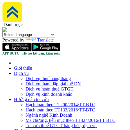
Danh mục
Powered by
Translate
APP BCTC - Hỗ trợ kế toán, kiểm toán
Giới thiệu
Dịch vụ
Dịch vụ thuế hàng tháng
Dịch vụ thành lập giải thể DN
Dịch vụ hoàn thuế GTGT
Dịch vụ kinh doanh khác
Hướng dẫn tra cứu
Hạch toán theo TT200/2014/TT-BTC
Hạch toán theo TT133/2016/TT-BTC
Ngành nghề Kinh Doanh
Mã chương, tiểu mục theo TT324/2016/TT-BTC
Tra cứu thuế GTGT hàng hóa, dịch vụ