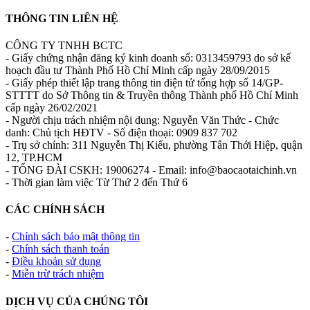
THÔNG TIN LIÊN HỆ
CÔNG TY TNHH BCTC
- Giấy chứng nhận đăng ký kinh doanh số: 0313459793 do sở kế
hoạch đầu tư Thành Phố Hồ Chí Minh cấp ngày 28/09/2015
- Giấy phép thiết lập trang thông tin điện tử tổng hợp số 14/GP-
STTTT do Sở Thông tin & Truyền thông Thành phố Hồ Chí Minh
cấp ngày 26/02/2021
- Người chịu trách nhiệm nội dung: Nguyễn Văn Thức - Chức
danh: Chủ tịch HĐTV - Số điện thoại: 0909 837 702
- Trụ sở chính: 311 Nguyễn Thị Kiểu, phường Tân Thới Hiệp, quận
12, TP.HCM
- TỔNG ĐÀI CSKH: 19006274 - Email: info@baocaotaichinh.vn
- Thời gian làm việc Từ Thứ 2 đến Thứ 6
CÁC CHÍNH SÁCH
-
Chính sách bảo mật thông tin
-
Chính sách thanh toán
-
Điều khoản sử dụng
-
Miễn trừ trách nhiệm
DỊCH VỤ CỦA CHÚNG TÔI