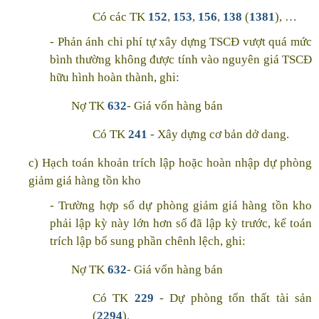
Có các TK
152
,
153
,
156
,
138
(
1381
), …
- Phản ánh chi phí tự xây dựng TSCĐ vượt quá mức
bình thường không được tính vào nguyên giá TSCĐ
hữu hình hoàn thành, ghi:
Nợ TK
632
- Giá vốn hàng bán
Có TK
241
- Xây dựng cơ bản dở dang.
c) Hạch toán khoản trích lập hoặc hoàn nhập dự phòng
giảm giá hàng tồn kho
- Trường hợp số dự phòng giảm giá hàng tồn kho
phải lập kỳ này lớn hơn số đã lập kỳ trước, kế toán
trích lập bổ sung phần chênh lệch, ghi:
Nợ TK
632
- Giá vốn hàng bán
Có TK
229
- Dự phòng tổn thất tài sản
(
2294
).