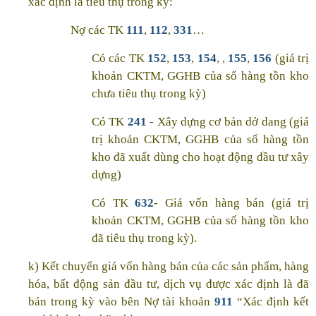
xác định là tiêu thụ trong kỳ:
Nợ các TK
111
,
112
,
331
…
Có các TK
152
,
153
,
154
, ,
155
,
156
(giá trị
khoản CKTM, GGHB của số hàng tồn kho
chưa tiêu thụ trong kỳ)
Có TK
241
- Xây dựng cơ bản dở dang (giá
trị khoản CKTM, GGHB của số hàng tồn
kho đã xuất dùng cho hoạt động đầu tư xây
dựng)
Có TK
632
- Giá vốn hàng bán (giá trị
khoản CKTM, GGHB của số hàng tồn kho
đã tiêu thụ trong kỳ).
k) Kết chuyển giá vốn hàng bán của các sản phẩm, hàng
hóa, bất động sản đầu tư, dịch vụ được xác định là đã
bán trong kỳ vào bên Nợ tài khoản
911
“Xác định kết