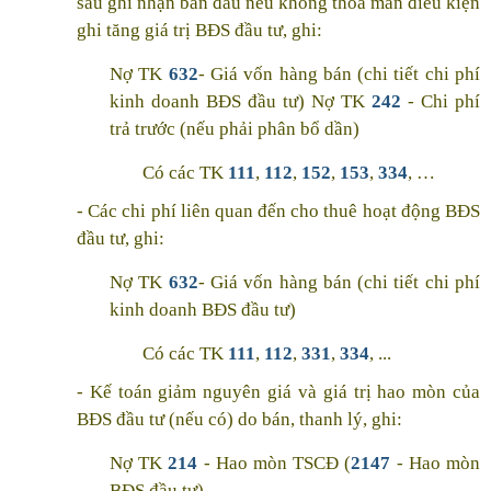
sau ghi nhận ban đầu nếu không thoả mãn điều kiện
ghi tăng giá trị BĐS đầu tư, ghi:
Nợ TK
632
- Giá vốn hàng bán (chi tiết chi phí
kinh doanh BĐS đầu tư) Nợ TK
242
- Chi phí
trả trước (nếu phải phân bổ dần)
Có các TK
111
,
112
,
152
,
153
,
334
, …
- Các chi phí liên quan đến cho thuê hoạt động BĐS
đầu tư, ghi:
Nợ TK
632
- Giá vốn hàng bán (chi tiết chi phí
kinh doanh BĐS đầu tư)
Có các TK
111
,
112
,
331
,
334
, ...
- Kế toán giảm nguyên giá và giá trị hao mòn của
BĐS đầu tư (nếu có) do bán, thanh lý, ghi:
Nợ TK
214
- Hao mòn TSCĐ (
2147
- Hao mòn
BĐS đầu tư)