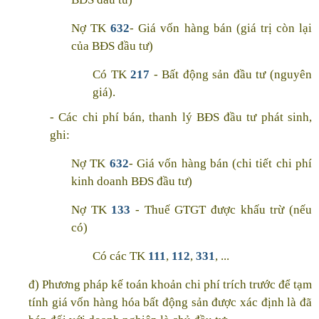
Nợ TK
632
- Giá vốn hàng bán (giá trị còn lại
của BĐS đầu tư)
Có TK
217
- Bất động sản đầu tư (nguyên
giá).
- Các chi phí bán, thanh lý BĐS đầu tư phát sinh,
ghi:
Nợ TK
632
- Giá vốn hàng bán (chi tiết chi phí
kinh doanh BĐS đầu tư)
Nợ TK
133
- Thuế GTGT được khấu trừ (nếu
có)
Có các TK
111
,
112
,
331
, ...
đ) Phương pháp kế toán khoản chi phí trích trước để tạm
tính giá vốn hàng hóa bất động sản được xác định là đã