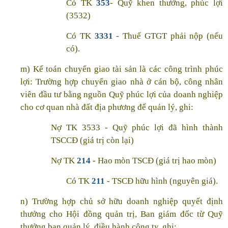
Có TK
353
- Quỹ khen thưởng, phúc lợi
(3532)
Có TK
3331
- Thuế GTGT phải nộp (nếu
có).
m) Kế toán chuyển giao tài sản là các công trình phúc
lợi: Trường hợp chuyển giao nhà ở cán bộ, công nhân
viên đầu tư bằng nguồn Quỹ phúc lợi của doanh nghiệp
cho cơ quan nhà đất địa phương để quản lý, ghi:
Nợ TK 3533 - Quỹ phúc lợi đã hình thành
TSCCĐ (giá trị còn lại)
Nợ TK
214
- Hao mòn TSCĐ (giá trị hao mòn)
Có TK
211
- TSCĐ hữu hình (nguyên giá).
n) Trường hợp chủ sở hữu doanh nghiệp quyết định
thưởng cho Hội đồng quản trị, Ban giám đốc từ Quỹ
thưởng ban quản lý, điều hành công ty, ghi: