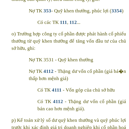
Nợ TK
353
- Quỹ khen thưởng, phúc lợi (
3354
)
Có các TK
111
,
112
...
o) Trường hợp công ty cổ phần được phát hành cổ phiếu
thưởng từ quỹ khen thưởng để tăng vốn đầu tư của chủ
sở hữu, ghi:
Nợ TK 3531 - Quỹ khen thưởng
Nợ TK
4112
- Thặng dư vốn cổ phần (giá bá�n
thấp hơn mệnh giá)
Có TK
4111
- Vốn góp của chủ sở hữu
Có TK
4112
- Thặng dư vốn cổ phần (giá
bán cao hơn mệnh giá).
p) Kế toán xử lý số dư quỹ khen thưởng và quỹ phúc lợi
trước khi xác định giá trị doanh nghiệp khi cổ phần hoá