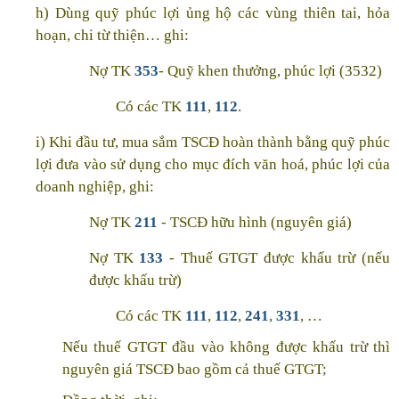
h) Dùng quỹ phúc lợi ủng hộ các vùng thiên tai, hỏa
hoạn, chi từ thiện… ghi:
Nợ TK
353
- Quỹ khen thưởng, phúc lợi (3532)
Có các TK
111
,
112
.
i) Khi đầu tư, mua sắm TSCĐ hoàn thành bằng quỹ phúc
lợi đưa vào sử dụng cho mục đích văn hoá, phúc lợi của
doanh nghiệp, ghi:
Nợ TK
211
- TSCĐ hữu hình (nguyên giá)
Nợ TK
133
- Thuế GTGT được khấu trừ (nếu
được khấu trừ)
Có các TK
111
,
112
,
241
,
331
, …
Nếu thuế GTGT đầu vào không được khấu trừ thì
nguyên giá TSCĐ bao gồm cả thuế GTGT;