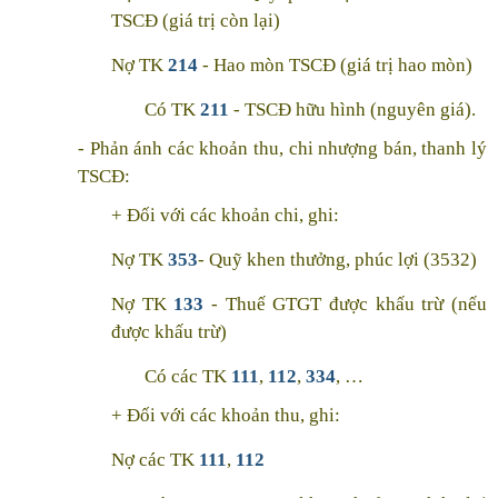
TSCĐ (giá trị còn lại)
Nợ TK
214
- Hao mòn TSCĐ (giá trị hao mòn)
Có TK
211
- TSCĐ hữu hình (nguyên giá).
- Phản ánh các khoản thu, chi nhượng bán, thanh lý
TSCĐ:
+ Đối với các khoản chi, ghi:
Nợ TK
353
- Quỹ khen thưởng, phúc lợi (3532)
Nợ TK
133
- Thuế GTGT được khấu trừ (nếu
được khấu trừ)
Có các TK
111
,
112
,
334
, …
+ Đối với các khoản thu, ghi:
Nợ các TK
111
,
112