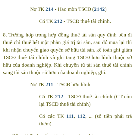
Nợ TK
214
- Hao mòn TSCĐ (
2142
)
Có TK
212
- TSCĐ thuê tài chính.
8. Trường hợp trong hợp đồng thuê tài sản quy định bên đi
thuê chỉ thuê hết một phần giá trị tài sản, sau đó mua lại thì
khi nhận chuyển giao quyền sở hữu tài sản, kế toán ghi giảm
TSCĐ thuê tài chính và ghi tăng TSCĐ hữu hình thuộc sở
hữu của doanh nghiệp. Khi chuyển từ tài sản thuê tài chính
sang tài sản thuộc sở hữu của doanh nghiệp, ghi:
Nợ TK
211
- TSCĐ hữu hình
Có TK
212
- TSCĐ thuê tài chính (GT còn
lại TSCĐ thuê tài chính)
Có các TK
111
,
112
, ... (số tiền phải trả
thêm).