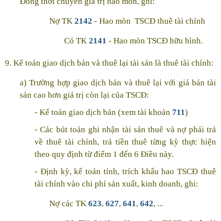
Đồng thời chuyển giá trị hao mòn, ghi:
Nợ TK
2142
- Hao mòn TSCĐ thuê tài chính
Có TK
2141
- Hao mòn TSCĐ hữu hình.
9. Kế toán giao dịch bán và thuê lại tài sản là thuê tài chính:
a) Trường hợp giao dịch bán và thuê lại với giá bán tài
sản cao hơn giá trị còn lại của TSCĐ:
- Kế toán giao dịch bán (xem tài khoản
711
)
- Các bút toán ghi nhận tài sản thuê và nợ phải trả
về thuê tài chính, trả tiền thuê từng kỳ thực hiện
theo quy định từ điểm 1 đến 6 Điều này.
- Định kỳ, kế toán tính, trích khấu hao TSCĐ thuê
tài chính vào chi phí sản xuất, kinh doanh, ghi:
Nợ các TK
623
,
627
,
641
,
642
, ...