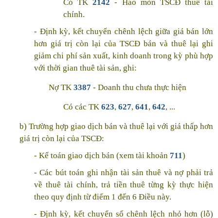
Có TK
2142
- Hao mòn TSCĐ thuê tài
chính.
- Định kỳ, kết chuyển chênh lệch giữa giá bán lớn
hơn giá trị còn lại của TSCĐ bán và thuê lại ghi
giảm chi phí sản xuất, kinh doanh trong kỳ phù hợp
với thời gian thuê tài sản, ghi:
Nợ TK
3387
- Doanh thu chưa thực hiện
Có các TK
623
,
627
,
641
,
642
, ...
b) Trường hợp giao dịch bán và thuê lại với giá thấp hơn
giá trị còn lại của TSCĐ:
- Kế toán giao dịch bán (xem tài khoản
711
)
- Các bút toán ghi nhận tài sản thuê và nợ phải trả
về thuê tài chính, trả tiền thuê từng kỳ thực hiện
theo quy định từ điểm 1 đến 6 Điều này.
- Định kỳ, kết chuyển số chênh lệch nhỏ hơn (lỗ)