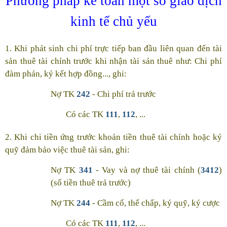
Phương pháp kế toán một số giao dịch
kinh tế chủ yếu
1. Khi phát sinh chi phí trực tiếp ban đầu liên quan đến tài
sản thuê tài chính trước khi nhận tài sản thuê như: Chi phí
đàm phán, ký kết hợp đồng..., ghi:
Nợ TK
242
- Chi phí trả trước
Có các TK
111
,
112
, ...
2. Khi chi tiền ứng trước khoản tiền thuê tài chính hoặc ký
quỹ đảm bảo việc thuê tài sản, ghi:
Nợ TK
341
- Vay và nợ thuê tài chính (
3412
)
(số tiền thuê trả trước)
Nợ TK
244
- Cầm cố, thế chấp, ký quỹ, ký cược
Có các TK
111
,
112
, ...