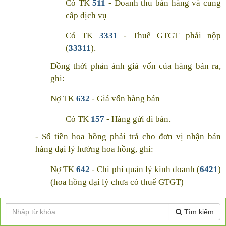
Có TK
511
- Doanh thu bán hàng và cung
cấp dịch vụ
Có TK
3331
- Thuế GTGT phải nộp
(
33311
).
Đồng thời phản ánh giá vốn của hàng bán ra,
ghi:
Nợ TK
632
- Giá vốn hàng bán
Có TK
157
- Hàng gửi đi bán.
- Số tiền hoa hồng phải trả cho đơn vị nhận bán
hàng đại lý hưởng hoa hồng, ghi:
Nợ TK
642
- Chi phí quản lý kinh doanh (
6421
)
(hoa hồng đại lý chưa có thuế GTGT)
Nợ TK
133
- Thuế GTGT được khấu trừ (
1331
)
Tìm kiếm
Có các TK
111
,
112
,
131
, …