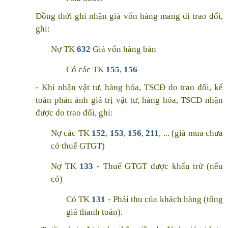
Đồng thời ghi nhận giá vốn hàng mang đi trao đổi,
ghi:
Nợ TK
632
Giá vốn hàng bán
Có các TK
155
,
156
- Khi nhận vật tư, hàng hóa, TSCĐ do trao đổi, kế
toán phản ánh giá trị vật tư, hàng hóa, TSCĐ nhận
được do trao đổi, ghi:
Nợ các TK
152
,
153
,
156
,
211
, ... (giá mua chưa
có thuế GTGT)
Nợ TK
133
- Thuế GTGT được khấu trừ (nếu
có)
Có TK
131
- Phải thu của khách hàng (tổng
giá thanh toán).