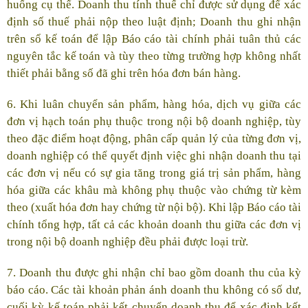
huống cụ thể. Doanh thu tính thuế chỉ được sử dụng để xác
định số thuế phải nộp theo luật định; Doanh thu ghi nhận
trên sổ kế toán để lập Báo cáo tài chính phải tuân thủ các
nguyên tắc kế toán và tùy theo từng trường hợp không nhất
thiết phải bằng số đã ghi trên hóa đơn bán hàng.
6. Khi luân chuyển sản phẩm, hàng hóa, dịch vụ giữa các
đơn vị hạch toán phụ thuộc trong nội bộ doanh nghiệp, tùy
theo đặc điểm hoạt động, phân cấp quản lý của từng đơn vị,
doanh nghiệp có thể quyết định việc ghi nhận doanh thu tại
các đơn vị nếu có sự gia tăng trong giá trị sản phẩm, hàng
hóa giữa các khâu mà không phụ thuộc vào chứng từ kèm
theo (xuất hóa đơn hay chứng từ nội bộ). Khi lập Báo cáo tài
chính tổng hợp, tất cả các khoản doanh thu giữa các đơn vị
trong nội bộ doanh nghiệp đều phải được loại trừ.
7. Doanh thu được ghi nhận chỉ bao gồm doanh thu của kỳ
báo cáo. Các tài khoản phản ánh doanh thu không có số dư,
cuối kỳ kế toán phải kết chuyển doanh thu để xác định kết