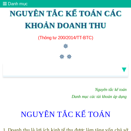
Danh mục
NGUYÊN TẮC KẾ TOÁN CÁC
KHOẢN DOANH THU
(Thông tư 200/2014/TT-BTC)
✵
✵ ✵
▼
Nguyên tắc kế toán
Danh mục các tài khoản áp dụng
NGUYÊN TẮC KẾ TOÁN
1. Doanh thu là lợi ích kinh tế thu được làm tăng vốn chủ sở