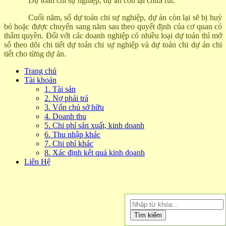
Dự toán chi sự nghiệp, dự án còn lại chưa rút.
Cuối năm, số dự toán chi sự nghiệp, dự án còn lại sẽ bị huỷ
bỏ hoặc được chuyển sang năm sau theo quyết định của cơ quan có
thẩm quyền. Đối với các doanh nghiệp có nhiều loại dự toán thì mở
sổ theo dõi chi tiết dự toán chi sự nghiệp và dự toán chi dự án chi
tiết cho từng dự án.
Trang chủ
Tài khoản
1. Tài sản
2. Nợ phải trả
3. Vốn chủ sở hữu
4. Doanh thu
5. Chi phí sản xuất, kinh doanh
6. Thu nhập khác
7. Chi phí khác
8. Xác định kết quả kinh doanh
Liên Hệ
Tìm kiếm